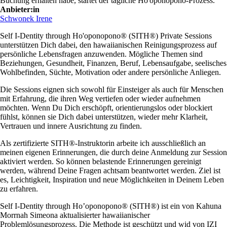
Buchung erhalten habe, startet der tägliche Ho'oponopono-Prozess.
Anbieter:in
Schwonek Irene
Self I-Dentity through Ho'oponopono® (SITH®) Private Sessions
unterstützen Dich dabei, den hawaiianischen Reinigungsprozess auf
persönliche Lebensfragen anzuwenden. Mögliche Themen sind
Beziehungen, Gesundheit, Finanzen, Beruf, Lebensaufgabe, seelisches
Wohlbefinden, Süchte, Motivation oder andere persönliche Anliegen.
Die Sessions eignen sich sowohl für Einsteiger als auch für Menschen
mit Erfahrung, die ihren Weg vertiefen oder wieder aufnehmen
möchten. Wenn Du Dich erschöpft, orientierungslos oder blockiert
fühlst, können sie Dich dabei unterstützen, wieder mehr Klarheit,
Vertrauen und innere Ausrichtung zu finden.
Als zertifizierte SITH®-Instruktorin arbeite ich ausschließlich an
meinen eigenen Erinnerungen, die durch deine Anmeldung zur Session
aktiviert werden. So können belastende Erinnerungen gereinigt
werden, während Deine Fragen achtsam beantwortet werden. Ziel ist
es, Leichtigkeit, Inspiration und neue Möglichkeiten in Deinem Leben
zu erfahren.
Self I-Dentity through Ho’oponopono® (SITH®) ist ein von Kahuna
Morrnah Simeona aktualisierter hawaiianischer
Problemlösungsprozess. Die Methode ist geschützt und wid von IZI