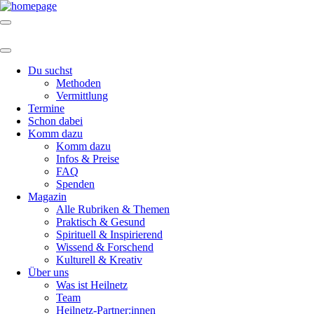
Du suchst
Methoden
Vermittlung
Termine
Schon dabei
Komm dazu
Komm dazu
Infos & Preise
FAQ
Spenden
Magazin
Alle Rubriken & Themen
Praktisch & Gesund
Spirituell & Inspirierend
Wissend & Forschend
Kulturell & Kreativ
Über uns
Was ist Heilnetz
Team
Heilnetz-Partner:innen