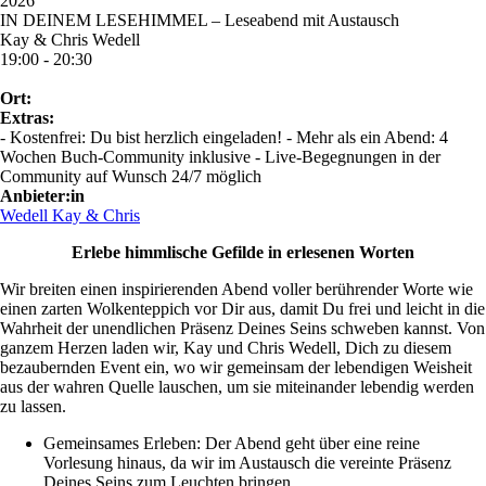
2026
IN DEINEM LESEHIMMEL – Leseabend mit Austausch
Kay & Chris Wedell
19:00 - 20:30
Ort:
Extras:
- Kostenfrei: Du bist herzlich eingeladen! - Mehr als ein Abend: 4
Wochen Buch-Community inklusive - Live-Begegnungen in der
Community auf Wunsch 24/7 möglich
Anbieter:in
Wedell Kay & Chris
Erlebe himmlische Gefilde in erlesenen Worten
Wir breiten einen inspirierenden Abend voller berührender Worte wie
einen zarten Wolkenteppich vor Dir aus, damit Du frei und leicht in die
Wahrheit der unendlichen Präsenz Deines Seins schweben kannst. Von
ganzem Herzen laden wir, Kay und Chris Wedell, Dich zu diesem
bezaubernden Event ein, wo wir gemeinsam der lebendigen Weisheit
aus der wahren Quelle lauschen, um sie miteinander lebendig werden
zu lassen.
Gemeinsames Erleben: Der Abend geht über eine reine
Vorlesung hinaus, da wir im Austausch die vereinte Präsenz
Deines Seins zum Leuchten bringen.