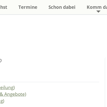
hst
Termine
Schon dabei
Komm d
O
heilung)
 & Angebote)
ng)