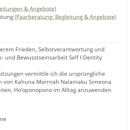
leitungen & Angebote)
atung
(Paarberatung: Begleitung & Angebote)
nerem Frieden, Selbstverantwortung und
- und Bewusstseinsarbeit Self I-Dentity
itzungen vermittle ich die ursprüngliche
dition von Kahuna Morrnah Nalamaku Simeona
eiten, Ho’oponopono im Alltag anzuwenden
ene