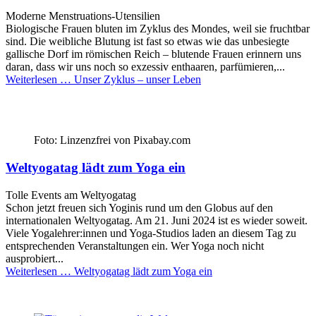
Moderne Menstruations-Utensilien
Biologische Frauen bluten im Zyklus des Mondes, weil sie fruchtbar
sind. Die weibliche Blutung ist fast so etwas wie das unbesiegte
gallische Dorf im römischen Reich – blutende Frauen erinnern uns
daran, dass wir uns noch so exzessiv enthaaren, parfümieren,...
Weiterlesen …
Unser Zyklus – unser Leben
Foto: Linzenzfrei von Pixabay.com
Weltyogatag lädt zum Yoga ein
Tolle Events am Weltyogatag
Schon jetzt freuen sich Yoginis rund um den Globus auf den
internationalen Weltyogatag. Am 21. Juni 2024 ist es wieder soweit.
Viele Yogalehrer:innen und Yoga-Studios laden an diesem Tag zu
entsprechenden Veranstaltungen ein. Wer Yoga noch nicht
ausprobiert...
Weiterlesen …
Weltyogatag lädt zum Yoga ein