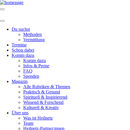
Du suchst
Methoden
Vermittlung
Termine
Schon dabei
Komm dazu
Komm dazu
Infos & Preise
FAQ
Spenden
Magazin
Alle Rubriken & Themen
Praktisch & Gesund
Spirituell & Inspirierend
Wissend & Forschend
Kulturell & Kreativ
Über uns
Was ist Heilnetz
Team
Heilnetz-Partner:innen