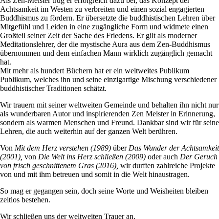
Als Zen-Meister trug er erfolgreich dazu bei, das Konzept der
Achtsamkeit im Westen zu verbreiten und einen sozial engagierten
Buddhismus zu fördern. Er übersetzte die buddhistischen Lehren über
Mitgefühl und Leiden in eine zugängliche Form und widmete einen
Großteil seiner Zeit der Sache des Friedens. Er gilt als moderner
Meditationslehrer, der die mystische Aura aus dem Zen-Buddhismus
übernommen und dem einfachen Mann wirklich zugänglich gemacht
hat.
Mit mehr als hundert Büchern hat er ein weltweites Publikum
Publikum, welches ihn und seine einzigartige Mischung verschiedener
buddhistischer Traditionen schätzt.
Wir trauern mit seiner weltweiten Gemeinde und behalten ihn nicht nur
als wunderbaren Autor und inspirierenden Zen Meister in Erinnerung,
sondern als warmen Menschen und Freund. Dankbar sind wir für seine
Lehren, die auch weiterhin auf der ganzen Welt berühren.
Von
Mit dem Herz verstehen
(1989)
über
Das Wunder der Achtsamkeit
(2001),
von
Die Welt ins Herz schließen (2009)
oder auch
Der Geruch
von frisch geschnittenem Gras (2016),
wir durften zahlreiche Projekte
von und mit ihm betreuen und somit in die Welt hinaustragen.
So mag er gegangen sein, doch seine Worte und Weisheiten bleiben
zeitlos bestehen.
Wir schließen uns der weltweiten Trauer an.