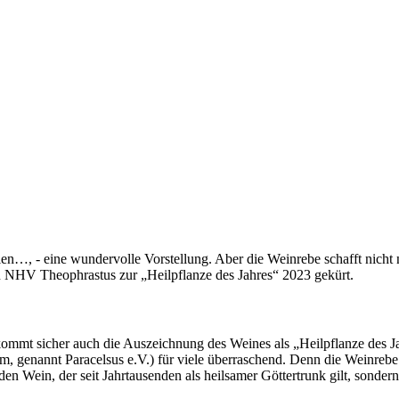
len…, - eine wundervolle Vorstellung. Aber die Weinrebe schafft nic
n NHV Theophrastus zur „Heilpflanze des Jahres“ 2023 gekürt.
So kommt sicher auch die Auszeichnung des Weines als „Heilpflanze des
enannt Paracelsus e.V.) für viele überraschend. Denn die Weinrebe (l
 den Wein, der seit Jahrtausenden als heilsamer Göttertrunk gilt, son