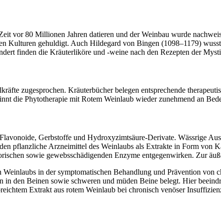
ne Zeit vor 80 Millionen Jahren datieren und der Weinbau wurde nachwei
denen Kulturen gehuldigt. Auch Hildegard von Bingen (1098–1179) wuss
ndert finden die Kräuterliköre und -weine nach den Rezepten der Myst
ilkräfte zugesprochen. Kräuterbücher belegen entsprechende therapeu
innt die Phytotherapie mit Rotem Weinlaub wieder zunehmend an Bed
wie Flavonoide, Gerbstoffe und Hydroxyzimtsäure-Derivate. Wässrige 
eden pflanzliche Arzneimittel des Weinlaubs als Extrakte in Form von 
orischen sowie gewebsschädigenden Enzyme entgegenwirken. Zur äußer
ten Weinlaubs in der symptomatischen Behandlung und Prävention von 
in den Beinen sowie schweren und müden Beine belegt. Hier beeindruc
eichtem Extrakt aus rotem Weinlaub bei chronisch venöser Insuffizien