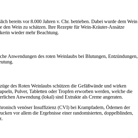
slich bereits vor 8.000 Jahren v. Chr. betrieben. Dabei wurde dem Wein
te den Wein zu schätzen. Ihre Rezepte für Wein-Kräuter-Ansätze
ikerin wieder mehr Beachtung.
tische Anwendungen des roten Weinlaubs bei Blutungen, Entzündungen,
eutung.
Auszüge des Roten Weinlaubs schützen die Gefäßwände und wirken
Kapseln, Pulver, Tabletten oder Tropfen erworben werden, welche die
lichen Anwendung (lokal) sind Extrakte als Creme angeraten.
chronisch venöser Insuffizienz (CVI) bei Krampfadern, Ödemen der
ken vor allem die Ergebnisse einer randomisierten, doppelblinden,
z.