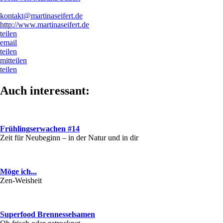
kontakt@martinaseifert.de
http://www.martinaseifert.de
teilen
email
teilen
mitteilen
teilen
Auch interessant:
Frühlingserwachen #14
Zeit für Neubeginn – in der Natur und in dir
Möge ich...
Zen-Weisheit
Superfood Brennesselsamen