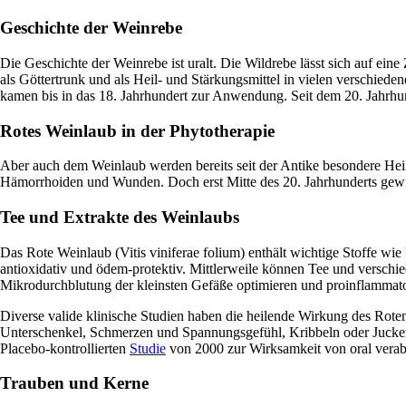
Geschichte der Weinrebe
Die Geschichte der Weinrebe ist uralt. Die Wildrebe lässt sich auf ei
als Göttertrunk und als Heil- und Stärkungsmittel in vielen verschie
kamen bis in das 18. Jahrhundert zur Anwendung. Seit dem 20. Jahrhu
Rotes Weinlaub in der Phytotherapie
Aber auch dem Weinlaub werden bereits seit der Antike besondere He
Hämorrhoiden und Wunden. Doch erst Mitte des 20. Jahrhunderts gew
Tee und Extrakte des Weinlaubs
Das Rote Weinlaub (Vitis viniferae folium) enthält wichtige Stoffe 
antioxidativ und ödem-protektiv. Mittlerweile können Tee und verschi
Mikrodurchblutung der kleinsten Gefäße optimieren und proinflammat
Diverse valide klinische Studien haben die heilende Wirkung des Ro
Unterschenkel, Schmerzen und Spannungsgefühl, Kribbeln oder Jucken 
Placebo-kontrollierten
Studie
von 2000 zur Wirksamkeit von oral verabr
Trauben und Kerne