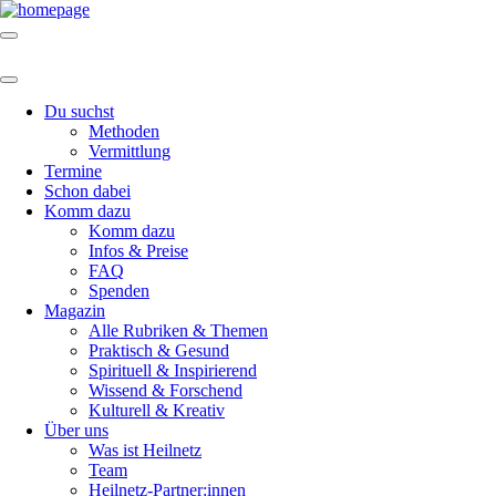
Du suchst
Methoden
Vermittlung
Termine
Schon dabei
Komm dazu
Komm dazu
Infos & Preise
FAQ
Spenden
Magazin
Alle Rubriken & Themen
Praktisch & Gesund
Spirituell & Inspirierend
Wissend & Forschend
Kulturell & Kreativ
Über uns
Was ist Heilnetz
Team
Heilnetz-Partner:innen