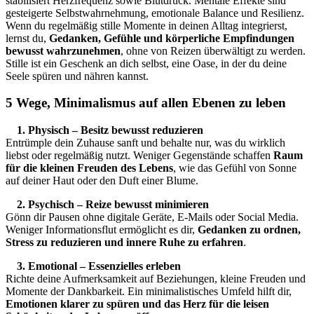
stabilisiert Herzfrequenz sowie Blutdruck. Mentale Effekte sind
gesteigerte Selbstwahrnehmung, emotionale Balance und Resilienz.
Wenn du regelmäßig stille Momente in deinen Alltag integrierst,
lernst du,
Gedanken, Gefühle und körperliche Empfindungen
bewusst wahrzunehmen
, ohne von Reizen überwältigt zu werden.
Stille ist ein Geschenk an dich selbst, eine Oase, in der du deine
Seele spüren und nähren kannst.
5 Wege, Minimalismus auf allen Ebenen zu leben
1. Physisch – Besitz bewusst reduzieren
Entrümple dein Zuhause sanft und behalte nur, was du wirklich
liebst oder regelmäßig nutzt. Weniger Gegenstände schaffen
Raum
für die kleinen Freuden des Lebens
, wie das Gefühl von Sonne
auf deiner Haut oder den Duft einer Blume.
2. Psychisch – Reize bewusst minimieren
Gönn dir Pausen ohne digitale Geräte, E-Mails oder Social Media.
Weniger Informationsflut ermöglicht es dir,
Gedanken zu ordnen,
Stress zu reduzieren und innere Ruhe zu erfahren
.
3. Emotional – Essenzielles erleben
Richte deine Aufmerksamkeit auf Beziehungen, kleine Freuden und
Momente der Dankbarkeit. Ein minimalistisches Umfeld hilft dir,
Emotionen klarer zu spüren und das Herz für die leisen