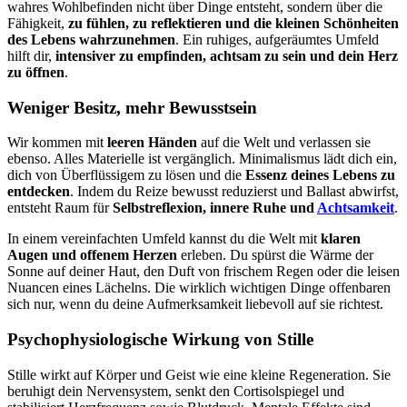
wahres Wohlbefinden nicht über Dinge entsteht, sondern über die
Fähigkeit,
zu fühlen, zu reflektieren und die kleinen Schönheiten
des Lebens wahrzunehmen
. Ein ruhiges, aufgeräumtes Umfeld
hilft dir,
intensiver zu empfinden, achtsam zu sein und dein Herz
zu öffnen
.
Weniger Besitz, mehr Bewusstsein
Wir kommen mit
leeren Händen
auf die Welt und verlassen sie
ebenso. Alles Materielle ist vergänglich. Minimalismus lädt dich ein,
dich von Überflüssigem zu lösen und die
Essenz deines Lebens zu
entdecken
. Indem du Reize bewusst reduzierst und Ballast abwirfst,
entsteht Raum für
Selbstreflexion, innere Ruhe und
Achtsamkeit
.
In einem vereinfachten Umfeld kannst du die Welt mit
klaren
Augen und offenem Herzen
erleben. Du spürst die Wärme der
Sonne auf deiner Haut, den Duft von frischem Regen oder die leisen
Nuancen eines Lächelns. Die wirklich wichtigen Dinge offenbaren
sich nur, wenn du deine Aufmerksamkeit liebevoll auf sie richtest.
Psychophysiologische Wirkung von Stille
Stille wirkt auf Körper und Geist wie eine kleine Regeneration. Sie
beruhigt dein Nervensystem, senkt den Cortisolspiegel und