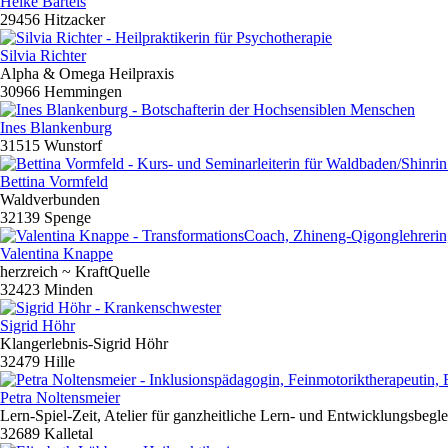
Heike Bartels
29456 Hitzacker
Silvia Richter
Alpha & Omega Heilpraxis
30966 Hemmingen
Ines Blankenburg
31515 Wunstorf
Bettina Vormfeld
Waldverbunden
32139 Spenge
Valentina Knappe
herzreich ~ KraftQuelle
32423 Minden
Sigrid Höhr
Klangerlebnis-Sigrid Höhr
32479 Hille
Petra Noltensmeier
Lern-Spiel-Zeit, Atelier für ganzheitliche Lern- und Entwicklungsbegl
32689 Kalletal