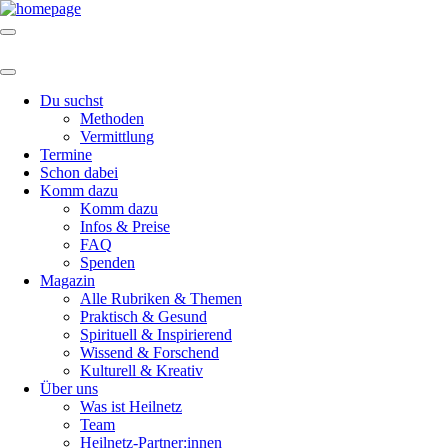
Du suchst
Methoden
Vermittlung
Termine
Schon dabei
Komm dazu
Komm dazu
Infos & Preise
FAQ
Spenden
Magazin
Alle Rubriken & Themen
Praktisch & Gesund
Spirituell & Inspirierend
Wissend & Forschend
Kulturell & Kreativ
Über uns
Was ist Heilnetz
Team
Heilnetz-Partner:innen