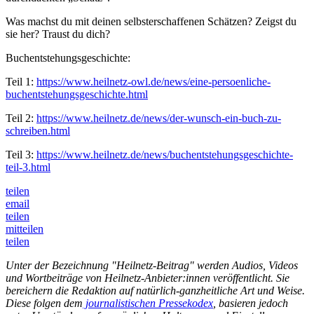
Was machst du mit deinen selbsterschaffenen Schätzen? Zeigst du
sie her? Traust du dich?
Buchentstehungsgeschichte:
Teil 1:
https://www.heilnetz-owl.de/news/eine-persoenliche-
buchentstehungsgeschichte.html
Teil 2:
https://www.heilnetz.de/news/der-wunsch-ein-buch-zu-
schreiben.html
Teil 3:
https://www.heilnetz.de/news/buchentstehungsgeschichte-
teil-3.html
teilen
email
teilen
mitteilen
teilen
Unter der Bezeichnung "Heilnetz-Beitrag" werden Audios, Videos
und Wortbeiträge von Heilnetz-Anbieter:innen veröffentlicht. Sie
bereichern die Redaktion auf natürlich-ganzheitliche Art und Weise.
Diese folgen dem
journalistischen Pressekodex
, basieren jedoch