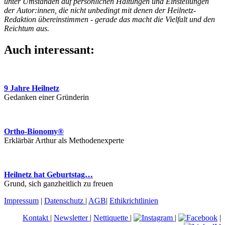
unter Umständen auf persönlichen Haltungen und Einstellungen
der Autor:innen, die nicht unbedingt mit denen der Heilnetz-
Redaktion übereinstimmen - gerade das macht die Vielfalt und den
Reichtum aus.
Auch interessant:
9 Jahre Heilnetz
Gedanken einer Gründerin
Ortho-Bionomy®
Erklärbär Arthur als Methodenexperte
Heilnetz hat Geburtstag…
Grund, sich ganzheitlich zu freuen
Impressum
|
Datenschutz
|
AGB
|
Ethikrichtlinien
Kontakt
|
Newsletter
|
Nettiquette
|
|
|