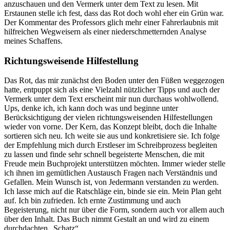
anzuschauen und den Vermerk unter dem Text zu lesen. Mit
Erstaunen stelle ich fest, dass das Rot doch wohl eher ein Grün war.
Der Kommentar des Professors glich mehr einer Fahrerlaubnis mit
hilfreichen Wegweisern als einer niederschmetternden Analyse
meines Schaffens.
Richtungsweisende Hilfestellung
Das Rot, das mir zunächst den Boden unter den Füßen weggezogen
hatte, entpuppt sich als eine Vielzahl nützlicher Tipps und auch der
Vermerk unter dem Text erscheint mir nun durchaus wohlwollend.
Ups, denke ich, ich kann doch was und beginne unter
Berücksichtigung der vielen richtungsweisenden Hilfestellungen
wieder von vorne. Der Kern, das Konzept bleibt, doch die Inhalte
sortieren sich neu. Ich weite sie aus und konkretisiere sie. Ich folge
der Empfehlung mich durch Erstleser im Schreibprozess begleiten
zu lassen und finde sehr schnell begeisterte Menschen, die mit
Freude mein Buchprojekt unterstützen möchten. Immer wieder stelle
ich ihnen im gemütlichen Austausch Fragen nach Verständnis und
Gefallen. Mein Wunsch ist, von Jedermann verstanden zu werden.
Ich lasse mich auf die Ratschläge ein, binde sie ein. Mein Plan geht
auf. Ich bin zufrieden. Ich ernte Zustimmung und auch
Begeisterung, nicht nur über die Form, sondern auch vor allem auch
über den Inhalt. Das Buch nimmt Gestalt an und wird zu einem
durchdachten „Schatz“.