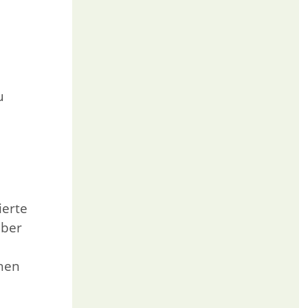
u
ierte
über
hen