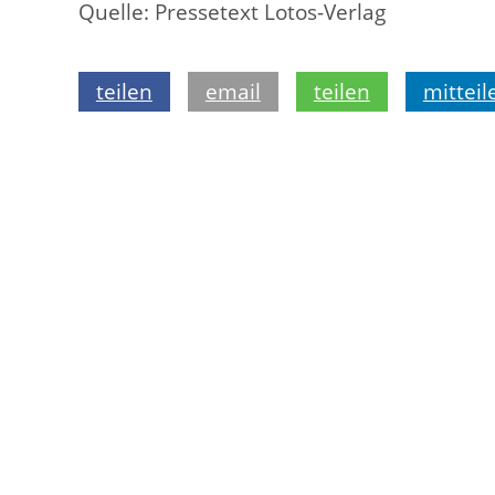
Quelle: Pressetext Lotos-Verlag
teilen
email
teilen
mitteil