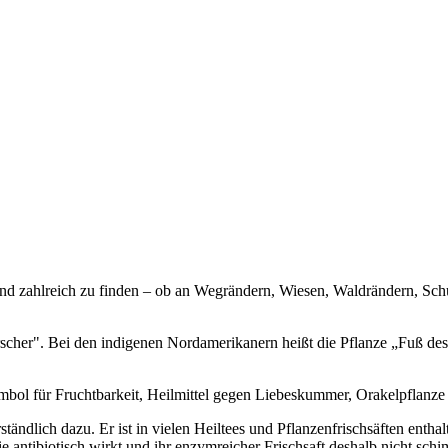
 und zahlreich zu finden – ob an Wegrändern, Wiesen, Waldrändern, Sch
scher". Bei den indigenen Nordamerikanern heißt die Pflanze „Fuß des
ymbol für Fruchtbarkeit, Heilmittel gegen Liebeskummer, Orakelpflanze
tändlich dazu. Er ist in vielen Heiltees und Pflanzenfrischsäften enth
e antibiotisch wirkt und ihr enzymreicher Frischsaft deshalb nicht schi