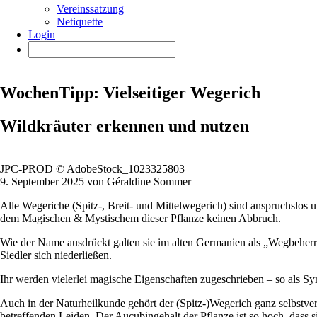
Vereinssatzung
Netiquette
Login
WochenTipp: Vielseitiger Wegerich
Wildkräuter erkennen und nutzen
JPC-PROD © AdobeStock_1023325803
9. September 2025 von Géraldine Sommer
Alle Wegeriche (Spitz-, Breit- und Mittelwegerich) sind anspruchslos
dem Magischen & Mystischem dieser Pflanze keinen Abbruch.
Wie der Name ausdrückt galten sie im alten Germanien als „Wegbeherr
Siedler sich niederließen.
Ihr werden vielerlei magische Eigenschaften zugeschrieben – so als S
Auch in der Naturheilkunde gehört der (Spitz-)Wegerich ganz selbstvers
betreffenden Leiden. Der Aucubingehalt der Pflanze ist so hoch, dass si