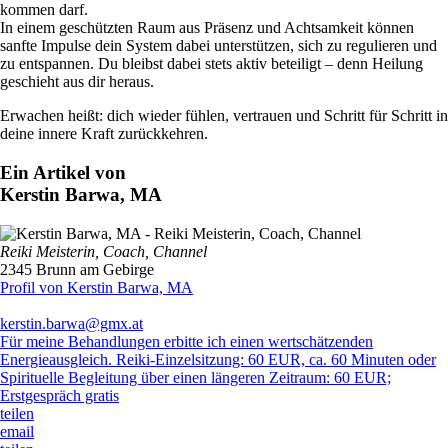
kommen darf.
In einem geschützten Raum aus Präsenz und Achtsamkeit können
sanfte Impulse dein System dabei unterstützen, sich zu regulieren und
zu entspannen. Du bleibst dabei stets aktiv beteiligt – denn Heilung
geschieht aus dir heraus.
Erwachen heißt: dich wieder fühlen, vertrauen und Schritt für Schritt in
deine innere Kraft zurückkehren.
Ein Artikel von
Kerstin Barwa, MA
Reiki Meisterin, Coach, Channel
2345 Brunn am Gebirge
Profil von Kerstin Barwa, MA
kerstin.barwa@gmx.at
Für meine Behandlungen erbitte ich einen wertschätzenden
Energieausgleich. Reiki-Einzelsitzung: 60 EUR, ca. 60 Minuten oder
Spirituelle Begleitung über einen längeren Zeitraum: 60 EUR;
Erstgespräch gratis
teilen
email