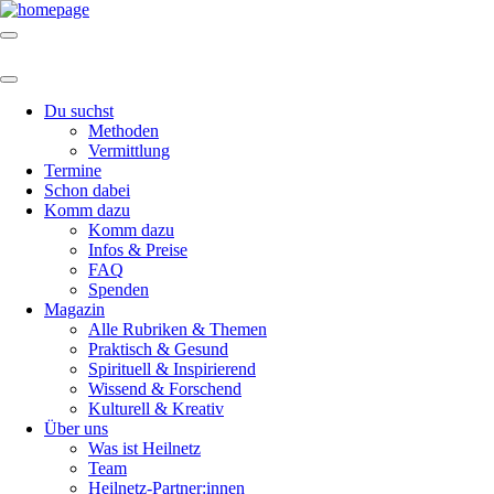
Du suchst
Methoden
Vermittlung
Termine
Schon dabei
Komm dazu
Komm dazu
Infos & Preise
FAQ
Spenden
Magazin
Alle Rubriken & Themen
Praktisch & Gesund
Spirituell & Inspirierend
Wissend & Forschend
Kulturell & Kreativ
Über uns
Was ist Heilnetz
Team
Heilnetz-Partner:innen