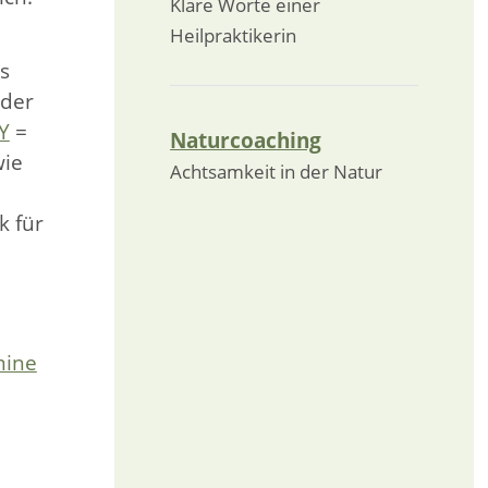
Klare Worte einer
Heilpraktikerin
s
 der
Y
=
Naturcoaching
wie
Achtsamkeit in der Natur
k für
mine