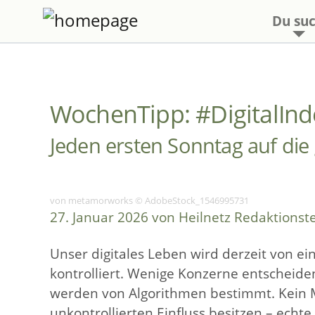
Du suc
WochenTipp: #DigitalI
Jeden ersten Sonntag auf die 
von metamorworks © AdobeStock_1546995731
27. Januar 2026 von Heilnetz Redaktions
Unser digitales Leben wird derzeit von 
kontrolliert. Wenige Konzerne entscheide
werden von Algorithmen bestimmt. Kein 
unkontrollierten Einfluss besitzen – echte