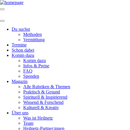
Du suchst
Methoden
Vermittlung
Termine
Schon dabei
Komm dazu
Komm dazu
Infos & Preise
FAQ
Spenden
Magazin
Alle Rubriken & Themen
Praktisch & Gesund
Spirituell & Inspirierend
Wissend & Forschend
Kulturell & Kreativ
Über uns
Was ist Heilnetz
Team
Heilnetz-Partner:innen