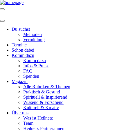
Du suchst
Methoden
Vermittlung
Termine
Schon dabei
Komm dazu
Komm dazu
Infos & Preise
FAQ
Spenden
Magazin
Alle Rubriken & Themen
Praktisch & Gesund
Spirituell & Inspirierend
Wissend & Forschend
Kulturell & Kreativ
Über uns
Was ist Heilnetz
Team
Heilnetz-Partner:innen