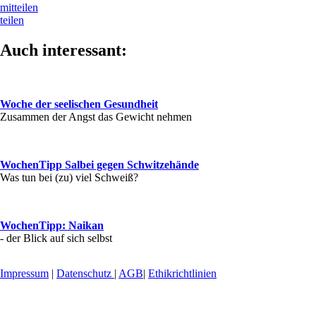
mitteilen
teilen
Auch interessant:
Woche der seelischen Gesundheit
Zusammen der Angst das Gewicht nehmen
WochenTipp Salbei gegen Schwitzehände
Was tun bei (zu) viel Schweiß?
WochenTipp: Naikan
- der Blick auf sich selbst
Impressum
|
Datenschutz
|
AGB
|
Ethikrichtlinien