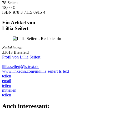
78 Seiten
18,00 €
ISBN 978-3-7115-0915-4
Ein Artikel von
Lillia Seifert
Redakteurin
33613 Bielefeld
Profil von Lillia Seifert
lillia.seifert@ls-text.de
www.linkedin.com/in/lillia-seifert-ls-text
teilen
email
teilen
mitteilen
teilen
Auch interessant: