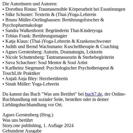
Die Autorinnen und Autoren:
• Dorothea Ristau: Traumasensible Körperarbeit bei Essstörungen
• Silke Schuster: Texterin & (Thai-)Yoga-Lehrerin
• Bruno Müller-Oerlinghausen: Berührungsforscher &
Psychopharmakologe
• Sandra Walkenhorst: Begründerin Thai-Kinderyoga
• Tobias Frank: Berührungsmagier
• Katja Klaus: (Thai-)Yoga-Lehrerin & Krankenschwester
• Judith und Bernd Wachsmann: Kuscheltherapie & Coaching
• Agnes Gerstenberg: Autorin, Dramaturgin, Lektorin
• Nicole Schuttenberg: Tantramasseurin & Sterbebegleiterin
• Suva Schachner: Soul Mentor & Soul Artist
• Karlheinz Siegmund: Psychologischer Psychotherapeut &
TouchLife Praktiker
• Anjali Anja Bley: Herzberührerin
• Sinah Müller: Yoga-Lehrerin
Du kannst das Buch "Was uns Berührt" bei
buch7.de
, der Online-
Buchhandlung mit sozialer Seite, bestellen oder in deiner
Lieblingsbuchhandlung vor Ort.
Agnes Gerstenberg (Hrsg.)
Was uns berührt
Story.one publishing, 1. Auflage 2024
Gebundene Ausgabe