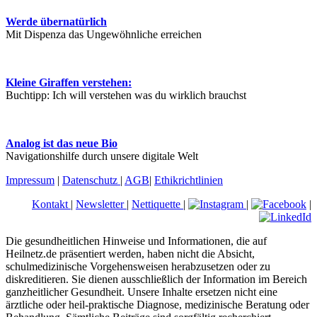
Werde übernatürlich
Mit Dispenza das Ungewöhnliche erreichen
Kleine Giraffen verstehen:
Buchtipp: Ich will verstehen was du wirklich brauchst
Analog ist das neue Bio
Navigationshilfe durch unsere digitale Welt
Impressum
|
Datenschutz
|
AGB
|
Ethikrichtlinien
Kontakt
|
Newsletter
|
Nettiquette
|
|
|
Die gesundheitlichen Hinweise und Informationen, die auf
Heilnetz.de präsentiert werden, haben nicht die Absicht,
schulmedizinische Vorgehensweisen herabzusetzen oder zu
diskreditieren. Sie dienen ausschließlich der Information im Bereich
ganzheitlicher Gesundheit. Unsere Inhalte ersetzen nicht eine
ärztliche oder heil-praktische Diagnose, medizinische Beratung oder