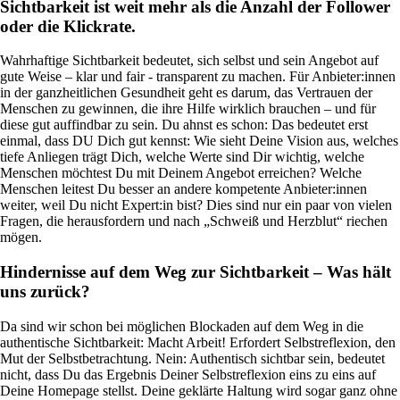
Sichtbarkeit ist weit mehr als die Anzahl der Follower
oder die Klickrate.
Wahrhaftige Sichtbarkeit bedeutet, sich selbst und sein Angebot auf
gute Weise – klar und fair - transparent zu machen. Für Anbieter:innen
in der ganzheitlichen Gesundheit geht es darum, das Vertrauen der
Menschen zu gewinnen, die ihre Hilfe wirklich brauchen – und für
diese gut auffindbar zu sein. Du ahnst es schon: Das bedeutet erst
einmal, dass DU Dich gut kennst: Wie sieht Deine Vision aus, welches
tiefe Anliegen trägt Dich, welche Werte sind Dir wichtig, welche
Menschen möchtest Du mit Deinem Angebot erreichen? Welche
Menschen leitest Du besser an andere kompetente Anbieter:innen
weiter, weil Du nicht Expert:in bist? Dies sind nur ein paar von vielen
Fragen, die herausfordern und nach „Schweiß und Herzblut“ riechen
mögen.
Hindernisse auf dem Weg zur Sichtbarkeit – Was hält
uns zurück?
Da sind wir schon bei möglichen Blockaden auf dem Weg in die
authentische Sichtbarkeit: Macht Arbeit! Erfordert Selbstreflexion, den
Mut der Selbstbetrachtung. Nein: Authentisch sichtbar sein, bedeutet
nicht, dass Du das Ergebnis Deiner Selbstreflexion eins zu eins auf
Deine Homepage stellst. Deine geklärte Haltung wird sogar ganz ohne