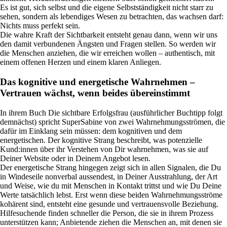
Es ist gut, sich selbst und die eigene Selbstständigkeit nicht starr zu
sehen, sondern als lebendiges Wesen zu betrachten, das wachsen darf:
Nichts muss perfekt sein.
Die wahre Kraft der Sichtbarkeit entsteht genau dann, wenn wir uns
den damit verbundenen Ängsten und Fragen stellen. So werden wir
die Menschen anziehen, die wir erreichen wollen – authentisch, mit
einem offenen Herzen und einem klaren Anliegen.
Das kognitive und energetische Wahrnehmen –
Vertrauen wächst, wenn beides übereinstimmt
In ihrem Buch Die sichtbare Erfolgsfrau (ausführlicher Buchtipp folgt
demnächst) spricht SuperSabine von zwei Wahrnehmungsströmen, die
dafür im Einklang sein müssen: dem kognitiven und dem
energetischen. Der kognitive Strang beschreibt, was potenzielle
Kund:innen über ihr Verstehen von Dir wahrnehmen, was sie auf
Deiner Website oder in Deinem Angebot lesen.
Der energetische Strang hingegen zeigt sich in allen Signalen, die Du
in Windeseile nonverbal aussendest, in Deiner Ausstrahlung, der Art
und Weise, wie du mit Menschen in Kontakt trittst und wie Du Deine
Werte tatsächlich lebst. Erst wenn diese beiden Wahrnehmungsströme
kohärent sind, entsteht eine gesunde und vertrauensvolle Beziehung.
Hilfesuchende finden schneller die Person, die sie in ihrem Prozess
unterstützen kann; Anbietende ziehen die Menschen an, mit denen sie