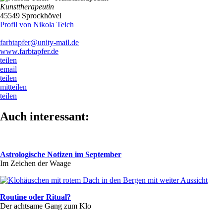
Kunsttherapeutin
45549 Sprockhövel
Profil von Nikola Teich
farbtapfer@unity-mail.de
www.farbtapfer.de
teilen
email
teilen
mitteilen
teilen
Auch interessant:
Astrologische Notizen im September
Im Zeichen der Waage
Routine oder Ritual?
Der achtsame Gang zum Klo