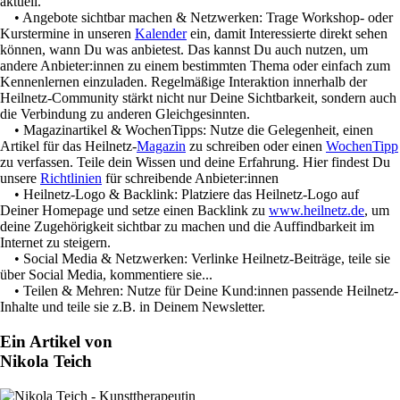
aktuell.
• Angebote sichtbar machen & Netzwerken: Trage Workshop- oder
Kurstermine in unseren
Kalender
ein, damit Interessierte direkt sehen
können, wann Du was anbietest. Das kannst Du auch nutzen, um
andere Anbieter:innen zu einem bestimmten Thema oder einfach zum
Kennenlernen einzuladen. Regelmäßige Interaktion innerhalb der
Heilnetz-Community stärkt nicht nur Deine Sichtbarkeit, sondern auch
die Verbindung zu anderen Gleichgesinnten.
• Magazinartikel & WochenTipps: Nutze die Gelegenheit, einen
Artikel für das Heilnetz-
Magazin
zu schreiben oder einen
WochenTipp
zu verfassen. Teile dein Wissen und deine Erfahrung. Hier findest Du
unsere
Richtlinien
für schreibende Anbieter:innen
• Heilnetz-Logo & Backlink: Platziere das Heilnetz-Logo auf
Deiner Homepage und setze einen Backlink zu
www.heilnetz.de
, um
deine Zugehörigkeit sichtbar zu machen und die Auffindbarkeit im
Internet zu steigern.
• Social Media & Netzwerken: Verlinke Heilnetz-Beiträge, teile sie
über Social Media, kommentiere sie...
• Teilen & Mehren: Nutze für Deine Kund:innen passende Heilnetz-
Inhalte und teile sie z.B. in Deinem Newsletter.
Ein Artikel von
Nikola Teich