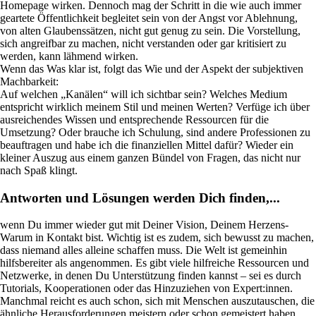
Homepage wirken. Dennoch mag der Schritt in die wie auch immer
geartete Öffentlichkeit begleitet sein von der Angst vor Ablehnung,
von alten Glaubenssätzen, nicht gut genug zu sein. Die Vorstellung,
sich angreifbar zu machen, nicht verstanden oder gar kritisiert zu
werden, kann lähmend wirken.
Wenn das Was klar ist, folgt das Wie und der Aspekt der subjektiven
Machbarkeit:
Auf welchen „Kanälen“ will ich sichtbar sein? Welches Medium
entspricht wirklich meinem Stil und meinen Werten? Verfüge ich über
ausreichendes Wissen und entsprechende Ressourcen für die
Umsetzung? Oder brauche ich Schulung, sind andere Professionen zu
beauftragen und habe ich die finanziellen Mittel dafür? Wieder ein
kleiner Auszug aus einem ganzen Bündel von Fragen, das nicht nur
nach Spaß klingt.
Antworten und Lösungen werden Dich finden,...
wenn Du immer wieder gut mit Deiner Vision, Deinem Herzens-
Warum in Kontakt bist. Wichtig ist es zudem, sich bewusst zu machen,
dass niemand alles alleine schaffen muss. Die Welt ist gemeinhin
hilfsbereiter als angenommen. Es gibt viele hilfreiche Ressourcen und
Netzwerke, in denen Du Unterstützung finden kannst – sei es durch
Tutorials, Kooperationen oder das Hinzuziehen von Expert:innen.
Manchmal reicht es auch schon, sich mit Menschen auszutauschen, die
ähnliche Herausforderungen meistern oder schon gemeistert haben.