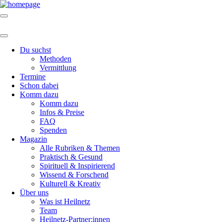
Du suchst
Methoden
Vermittlung
Termine
Schon dabei
Komm dazu
Komm dazu
Infos & Preise
FAQ
Spenden
Magazin
Alle Rubriken & Themen
Praktisch & Gesund
Spirituell & Inspirierend
Wissend & Forschend
Kulturell & Kreativ
Über uns
Was ist Heilnetz
Team
Heilnetz-Partner:innen