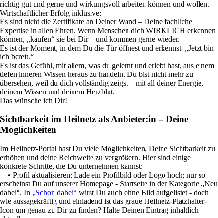
richtig gut und gerne und wirkungsvoll arbeiten können und wollen.
Wirtschaftlicher Erfolg inklusive:
Es sind nicht die Zertifikate an Deiner Wand – Deine fachliche
Expertise in allen Ehren. Wenn Menschen dich WIRKLICH erkennen
können, „kaufen“ sie bei Dir – und kommen gerne wieder.
Es ist der Moment, in dem Du die Tür öffnest und erkennst: „Jetzt bin
ich bereit.“
Es ist das Gefühl, mit allem, was du gelernt und erlebt hast, aus einem
tiefen inneren Wissen heraus zu handeln. Du bist nicht mehr zu
übersehen, weil du dich vollständig zeigst – mit all deiner Energie,
deinem Wissen und deinem Herzblut.
Das wünsche ich Dir!
Sichtbarkeit im Heilnetz als Anbieter:in – Deine
Möglichkeiten
Im Heilnetz-Portal hast Du viele Möglichkeiten, Deine Sichtbarkeit zu
erhöhen und deine Reichweite zu vergrößern. Hier sind einige
konkrete Schritte, die Du unternehmen kannst:
• Profil aktualisieren: Lade ein Profilbild oder Logo hoch; nur so
erscheinst Du auf unserer Homepage - Startseite in der Kategorie „Neu
dabei“. In
„Schon dabei“
wirst Du auch ohne Bild aufgelistet - doch
wie aussagekräftig und einladend ist das graue Heilnetz-Platzhalter-
Icon um genau zu Dir zu finden? Halte Deinen Eintrag inhaltlich