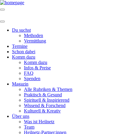
Du suchst
Methoden
Vermittlung
Termine
Schon dabei
Komm dazu
Komm dazu
Infos & Preise
FAQ
Spenden
Magazin
Alle Rubriken & Themen
Praktisch & Gesund
Spirituell & Inspirierend
Wissend & Forschend
Kulturell & Kreativ
Über uns
Was ist Heilnetz
Team
Heilnetz-Partner:innen