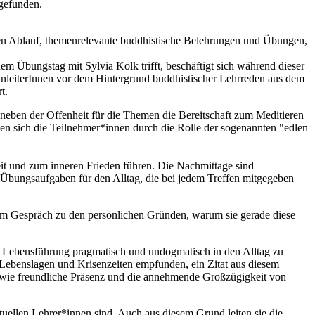
gefunden.
rten Ablauf, themenrelevante buddhistische Belehrungen und Übungen,
 Übungstag mit Sylvia Kolk trifft, beschäftigt sich während dieser
AnleiterInnen vor dem Hintergrund buddhistischer Lehrreden aus dem
t.
 neben der Offenheit für die Themen die Bereitschaft zum Meditieren
tzen sich die Teilnehmer*innen durch die Rolle der sogenannten "edlen
eit und zum inneren Frieden führen. Die Nachmittage sind
Übungsaufgaben für den Alltag, die bei jedem Treffen mitgegeben
. Im Gespräch zu den persönlichen Gründen, warum sie gerade diese
te Lebensführung pragmatisch und undogmatisch in den Alltag zu
Lebenslagen und Krisenzeiten empfunden, ein Zitat aus diesem
 wie freundliche Präsenz und die annehmende Großzügigkeit von
ituellen Lehrer*innen sind. Auch aus diesem Grund leiten sie die