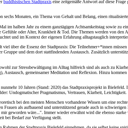
er
buddhistischen Stadtpraxis
eine zeitgemäße Antwort auf diese Frage 
 von sechs Monaten, ein Thema von Gehalt und Belang, einen ritualisie
al im halben Jahr zu einem ganztägigen Achtsamkeitstag sowie zu einem
ige Gefühle oder Alter, Krankheit & Tod. Die Themen werden von den 
htet und im Kontext der eigenen Erfahrung alltagstauglich interpretier
lt viel über die Essenz der Stadtpraxis: Die Teilnehmer+*innen müssen
der Gruppe und dem dort stattfindenden Austausch. Zusätzlich unterstü
owohl zur Stressbewältigung im Alltag hilfreich sind als auch zu Klarh
ag), Austausch, gemeinsamer Meditation und Reflexion. Hinzu kommen 
 nunmehr 10 Jahren (Stand: 2020) das Stadtpraxisprojekt in Bielefeld
elder: Undogmatischer Pragmatismus, Vertrauen, Klarheit, Leichtigkeit.
s theoretisch bei den meisten Menschen vorhandene Wissen um eine rech
 Frauen als aufbauend und unterstützend gerade auch in schwierigen 
 mir geworden wäre...". Immer wieder erwähnt wird die ebenso starke
it bei Bedarf zur Verfügung stellt.
im Rahmen der Stadtpraxis Bielefeld einnehmen, da sie selbst keine spir