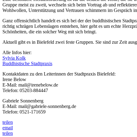
Gruppe meist zu zweit, wechseln sich beim Vortrag ab und reflektier
Wohlwollen, Unterstützung und Vertrauen schimmern im Gespräch imme
Ganz offensichtlich handelt es sich bei der der buddhistischen Stadtp
richtig schrägen Lebenslagen entstehen, hier geht es um echte Herzp
Schönheiten, die ein solcher Weg mit sich bringt.
Aktuell gibt es in Bielefeld zwei feste Gruppen. Sie sind zur Zeit ausg
Alle Infos hier:
Sylvia Kolk
Buddhistische Stadtpraxis
Kontaktdaten zu den Leiterinnen der Stadtpraxis Bielefeld:
Irene Below
E-Mail: mail@irenebelow.de
Telefon: 05203-884447
Gabriele Sonnenberg
E-Mail: mail@gabriele-sonnenberg.de
Telefon: 0521-171659
teilen
email
teilen