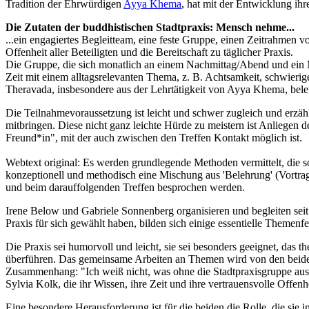
Tradition der Ehrwürdigen
Ayya Khema
, hat mit der Entwicklung ihr
Die Zutaten der buddhistischen Stadtpraxis: Mensch nehme...
...ein engagiertes Begleitteam, eine feste Gruppe, einen Zeitrahmen
Offenheit aller Beteiligten und die Bereitschaft zu täglicher Praxis.
Die Gruppe, die sich monatlich an einem Nachmittag/Abend und ein M
Zeit mit einem alltagsrelevanten Thema, z. B. Achtsamkeit, schwier
Theravada, insbesondere aus der Lehrtätigkeit von Ayya Khema, beleuc
Die Teilnahmevoraussetzung ist leicht und schwer zugleich und erzäh
mitbringen. Diese nicht ganz leichte Hürde zu meistern ist Anliegen 
Freund*in", mit der auch zwischen den Treffen Kontakt möglich ist.
Webtext original: Es werden grundlegende Methoden vermittelt, die s
konzeptionell und methodisch eine Mischung aus 'Belehrung' (Vortr
und beim darauffolgenden Treffen besprochen werden.
Irene Below und Gabriele Sonnenberg organisieren und begleiten seit
Praxis für sich gewählt haben, bilden sich einige essentielle Themenf
Die Praxis sei humorvoll und leicht, sie sei besonders geeignet, da
überführen. Das gemeinsame Arbeiten an Themen wird von den beiden
Zusammenhang: "Ich weiß nicht, was ohne die Stadtpraxisgruppe aus
Sylvia Kolk, die ihr Wissen, ihre Zeit und ihre vertrauensvolle Offenhe
Eine besondere Herausforderung ist für die beiden die Rolle, die sie 