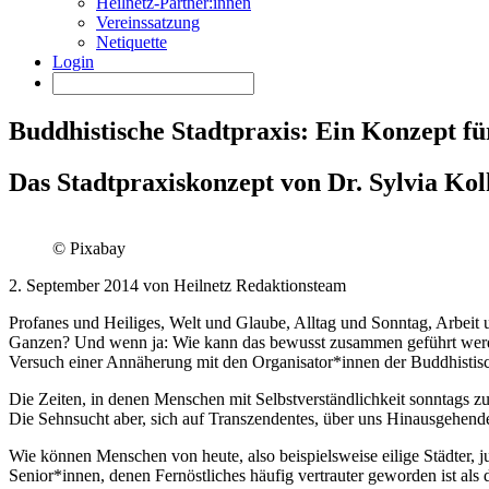
Heilnetz-Partner:innen
Vereinssatzung
Netiquette
Login
Buddhistische Stadtpraxis: Ein Konzept fü
Das Stadtpraxiskonzept von Dr. Sylvia Kol
© Pixabay
2. September 2014 von Heilnetz Redaktionsteam
Profanes und Heiliges, Welt und Glaube, Alltag und Sonntag, Arbeit u
Ganzen? Und wenn ja: Wie kann das bewusst zusammen geführt werde
Versuch einer Annäherung mit den Organisator*innen der Buddhistisc
Die Zeiten, in denen Menschen mit Selbstverständlichkeit sonntags zur
Die Sehnsucht aber, sich auf Transzendentes, über uns Hinausgehendes 
Wie können Menschen von heute, also beispielsweise eilige Städter,
Senior*innen, denen Fernöstliches häufig vertrauter geworden ist als 