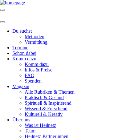
Du suchst
Methoden
Vermittlung
Termine
Schon dabei
Komm dazu
Komm dazu
Infos & Preise
FAQ
Spenden
Magazin
Alle Rubriken & Themen
Praktisch & Gesund
Spirituell & Inspirierend
Wissend & Forschend
Kulturell & Kreativ
Über uns
Was ist Heilnetz
Team
Heilnetz-Partner:innen