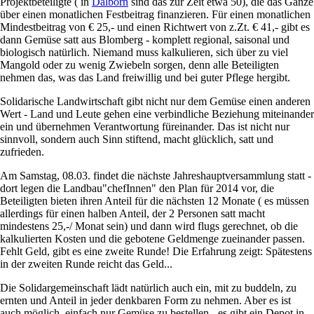
Projektbeteiligte ( in
Dalborn
sind das zur Zeit etwa 50), die das Ganze
über einen monatlichen Festbeitrag finanzieren. Für einen monatlichen
Mindestbeitrag von € 25,- und einen Richtwert von z.Zt. € 41,- gibt es
dann Gemüse satt aus Blomberg - komplett regional, saisonal und
biologisch natürlich. Niemand muss kalkulieren, sich über zu viel
Mangold oder zu wenig Zwiebeln sorgen, denn alle Beteiligten
nehmen das, was das Land freiwillig und bei guter Pflege hergibt.
Solidarische Landwirtschaft gibt nicht nur dem Gemüse einen anderen
Wert - Land und Leute gehen eine verbindliche Beziehung miteinander
ein und übernehmen Verantwortung füreinander. Das ist nicht nur
sinnvoll, sondern auch Sinn stiftend, macht glücklich, satt und
zufrieden.
Am Samstag, 08.03. findet die nächste Jahreshauptversammlung statt -
dort legen die Landbau"chefInnen" den Plan für 2014 vor, die
Beteiligten bieten ihren Anteil für die nächsten 12 Monate ( es müssen
allerdings für einen halben Anteil, der 2 Personen satt macht
mindestens 25,-/ Monat sein) und dann wird flugs gerechnet, ob die
kalkulierten Kosten und die gebotene Geldmenge zueinander passen.
Fehlt Geld, gibt es eine zweite Runde! Die Erfahrung zeigt: Spätestens
in der zweiten Runde reicht das Geld...
Die Solidargemeinschaft lädt natürlich auch ein, mit zu buddeln, zu
ernten und Anteil in jeder denkbaren Form zu nehmen. Aber es ist
auch möglich, einfach nur Gemüse zu bestellen - es gibt ein Depot in