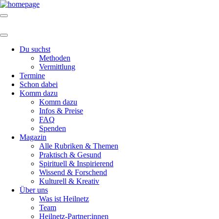
Du suchst
Methoden
Vermittlung
Termine
Schon dabei
Komm dazu
Komm dazu
Infos & Preise
FAQ
Spenden
Magazin
Alle Rubriken & Themen
Praktisch & Gesund
Spirituell & Inspirierend
Wissend & Forschend
Kulturell & Kreativ
Über uns
Was ist Heilnetz
Team
Heilnetz-Partner:innen