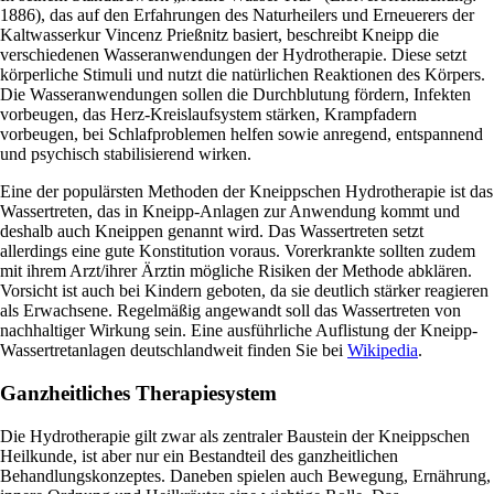
1886), das auf den Erfahrungen des Naturheilers und Erneuerers der
Kaltwasserkur Vincenz Prießnitz basiert, beschreibt Kneipp die
verschiedenen Wasseranwendungen der Hydrotherapie. Diese setzt
körperliche Stimuli und nutzt die natürlichen Reaktionen des Körpers.
Die Wasseranwendungen sollen die Durchblutung fördern, Infekten
vorbeugen, das Herz-Kreislaufsystem stärken, Krampfadern
vorbeugen, bei Schlafproblemen helfen sowie anregend, entspannend
und psychisch stabilisierend wirken.
Eine der populärsten Methoden der Kneippschen Hydrotherapie ist das
Wassertreten, das in Kneipp-Anlagen zur Anwendung kommt und
deshalb auch Kneippen genannt wird. Das Wassertreten setzt
allerdings eine gute Konstitution voraus. Vorerkrankte sollten zudem
mit ihrem Arzt/ihrer Ärztin mögliche Risiken der Methode abklären.
Vorsicht ist auch bei Kindern geboten, da sie deutlich stärker reagieren
als Erwachsene. Regelmäßig angewandt soll das Wassertreten von
nachhaltiger Wirkung sein. Eine ausführliche Auflistung der Kneipp-
Wassertretanlagen deutschlandweit finden Sie bei
Wikipedia
.
Ganzheitliches Therapiesystem
Die Hydrotherapie gilt zwar als zentraler Baustein der Kneippschen
Heilkunde, ist aber nur ein Bestandteil des ganzheitlichen
Behandlungskonzeptes. Daneben spielen auch Bewegung, Ernährung,