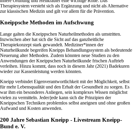
innere Ordnung und Heilkräuter eine wichtige Rolle. Das
Therapiesystem versteht sich als Ergänzung und nicht als Alternative
zur klassischen Medizin und gilt vor allem für die Prävention.
Kneippsche Methoden im Aufschwung
Lange galten die Kneippschen Naturheilmethoden als umstritten.
Inzwischen aber hat sich die Sicht auf das ganzheitliche
Therapiekonzept stark gewandelt. Mediziner*innen der
Naturheilkunde begreifen Kneipps Behandlungssystem als bedeutende
Neuerung alter Methoden. Zudem könnten neue Studien zu den
Anwendungen der Kneippschen Naturheilkunde frischen Auftrieb
verleihen. Hinzu kommt, dass noch in diesem Jahr (2021) Badekuren
wieder zur Kassenleistung werden könnten.
Kneipp verbindet Eigenverantwortlichkeit mit der Möglichkeit, selbst
für mehr Lebensqualität und den Erhalt der Gesundheit zu sorgen. Es
war ihm ein besonderes Anliegen, sein komplexes Wissen möglichst
vielen zu vermitteln. Jeder/jede kann sich die Prinzipien der
Kneippschen Techniken problemlos selbst aneignen und ohne großen
Aufwand und Kosten anwenden.
200 Jahre Sebastian Kneipp - Livestream Kneipp-
Bund e. V.