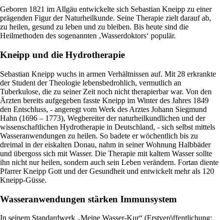
Geboren 1821 im Allgäu entwickelte sich Sebastian Kneipp zu einer
prägenden Figur der Naturheilkunde. Seine Therapie zielt darauf ab,
zu heilen, gesund zu leben und zu bleiben. Bis heute sind die
Heilmethoden des sogenannten ‚Wasserdoktors‘ populär.
Kneipp und die Hydrotherapie
Sebastian Kneipp wuchs in armen Verhältnissen auf. Mit 28 erkrankte
der Student der Theologie lebensbedrohlich, vermutlich an
Tuberkulose, die zu seiner Zeit noch nicht therapierbar war. Von den
Ärzten bereits aufgegeben fasste Kneipp im Winter des Jahres 1849
den Entschluss, - angeregt vom Werk des Arztes Johann Siegmund
Hahn (1696 – 1773), Wegbereiter der naturheilkundlichen und der
wissenschaftlichen Hydrotherapie in Deutschland, - sich selbst mittels
Wasseranwendungen zu heilen. So badete er wöchentlich bis zu
dreimal in der eiskalten Donau, nahm in seiner Wohnung Halbbäder
und übergoss sich mit Wasser. Die Therapie mit kaltem Wasser sollte
ihn nicht nur heilen, sondern auch sein Leben verändern. Fortan diente
Pfarrer Kneipp Gott und der Gesundheit und entwickelt mehr als 120
Kneipp-Güsse.
Wasseranwendungen stärken Immunsystem
In seinem Standardwerk „Meine Wasser-Kur“ (Erstveröffentlichung: