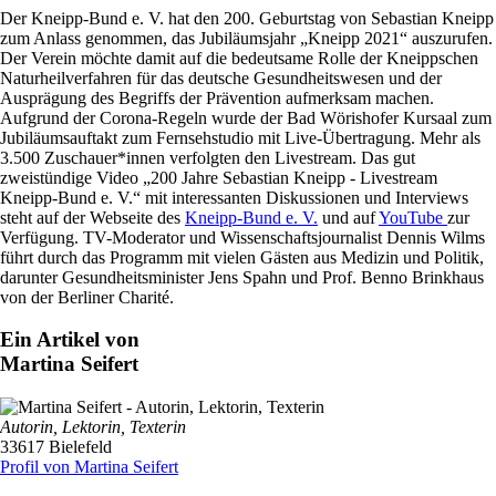
Der Kneipp-Bund e. V. hat den 200. Geburtstag von Sebastian Kneipp
zum Anlass genommen, das Jubiläumsjahr „Kneipp 2021“ auszurufen.
Der Verein möchte damit auf die bedeutsame Rolle der Kneippschen
Naturheilverfahren für das deutsche Gesundheitswesen und der
Ausprägung des Begriffs der Prävention aufmerksam machen.
Aufgrund der Corona-Regeln wurde der Bad Wörishofer Kursaal zum
Jubiläumsauftakt zum Fernsehstudio mit Live-Übertragung. Mehr als
3.500 Zuschauer*innen verfolgten den Livestream. Das gut
zweistündige Video „200 Jahre Sebastian Kneipp - Livestream
Kneipp-Bund e. V.“ mit interessanten Diskussionen und Interviews
steht auf der Webseite des
Kneipp-Bund e. V.
und auf
YouTube
zur
Verfügung. TV-Moderator und Wissenschaftsjournalist Dennis Wilms
führt durch das Programm mit vielen Gästen aus Medizin und Politik,
darunter Gesundheitsminister Jens Spahn und Prof. Benno Brinkhaus
von der Berliner Charité.
Ein Artikel von
Martina Seifert
Autorin, Lektorin, Texterin
33617 Bielefeld
Profil von Martina Seifert