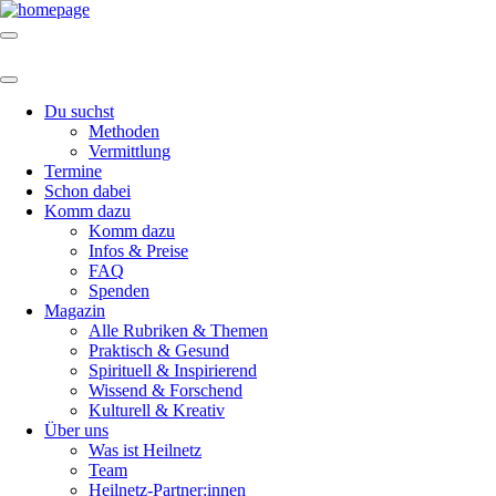
Du suchst
Methoden
Vermittlung
Termine
Schon dabei
Komm dazu
Komm dazu
Infos & Preise
FAQ
Spenden
Magazin
Alle Rubriken & Themen
Praktisch & Gesund
Spirituell & Inspirierend
Wissend & Forschend
Kulturell & Kreativ
Über uns
Was ist Heilnetz
Team
Heilnetz-Partner:innen