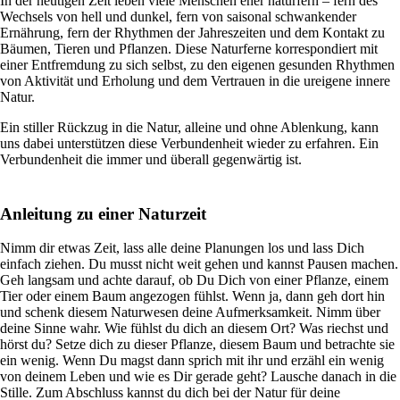
In der heutigen Zeit leben viele Menschen eher naturfern – fern des
Wechsels von hell und dunkel, fern von saisonal schwankender
Ernährung, fern der Rhythmen der Jahreszeiten und dem Kontakt zu
Bäumen, Tieren und Pflanzen. Diese Naturferne korrespondiert mit
einer Entfremdung zu sich selbst, zu den eigenen gesunden Rhythmen
von Aktivität und Erholung und dem Vertrauen in die ureigene innere
Natur.
Ein stiller Rückzug in die Natur, alleine und ohne Ablenkung, kann
uns dabei unterstützen diese Verbundenheit wieder zu erfahren. Ein
Verbundenheit die immer und überall gegenwärtig ist.
Anleitung zu einer Naturzeit
Nimm dir etwas Zeit, lass alle deine Planungen los und lass Dich
einfach ziehen. Du musst nicht weit gehen und kannst Pausen machen.
Geh langsam und achte darauf, ob Du Dich von einer Pflanze, einem
Tier oder einem Baum angezogen fühlst. Wenn ja, dann geh dort hin
und schenk diesem Naturwesen deine Aufmerksamkeit. Nimm über
deine Sinne wahr. Wie fühlst du dich an diesem Ort? Was riechst und
hörst du? Setze dich zu dieser Pflanze, diesem Baum und betrachte sie
ein wenig. Wenn Du magst dann sprich mit ihr und erzähl ein wenig
von deinem Leben und wie es Dir gerade geht? Lausche danach in die
Stille. Zum Abschluss kannst du dich bei der Natur für deine