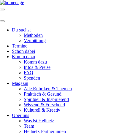
Du suchst
Methoden
Vermittlung
Termine
Schon dabei
Komm dazu
Komm dazu
Infos & Preise
FAQ
Spenden
Magazin
Alle Rubriken & Themen
Praktisch & Gesund
Spirituell & Inspirierend
Wissend & Forschend
Kulturell & Kreativ
Über uns
Was ist Heilnetz
Team
Heilnetz-Partner:innen