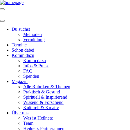
Du suchst
Methoden
Vermittlung
Termine
Schon dabei
Komm dazu
Komm dazu
Infos & Preise
FAQ
Spenden
Magazin
Alle Rubriken & Themen
Praktisch & Gesund
Spirituell & Inspirierend
Wissend & Forschend
Kulturell & Kreativ
Über uns
Was ist Heilnetz
Team
Heilnetz-Partner:innen