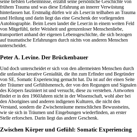
seine tiefsten Geheimnisse, erzählt seine persönliche Geschichte von
frühem Trauma und was diese Erfahrung an innerer Verwüstung
hinterlassen hat. Erstmalig dürfen wir als Leser:in teilhaben an Trauma
und Heilung und darin liegt das eine Geschenk der vorliegenden
Autobiographie. Beim Lesen landet die Leser:in in einem weiten Feld
von Mitgefühl, tiefer Weisheit und grenzenloser Menschenliebe,
transportiert anhand der eigenen Lebensgeschichte, die sich bezogen
auf traumatische Erfahrungen durch nichts von anderen Menschen
unterscheidet.
Peter A. Levine. Der Brückenbauer
Und doch unterscheidet er sich von den allermeisten Menschen durch
die unfassbar kreative Genialität, die ihn zum Erfinder und Begründer
von SE, Somatic Experiencing gemacht hat. Da ist auf der einen Seite
der Träumer und Gefühlsmensch, der von den Regungen und Signalen
des Körpers fasziniert ist und versucht, diese zu verstehen. Antworten
findet er in den 1960Jahren nicht in der Wissenschaft, wohl aber bei
den Aborigines und anderen indigenen Kulturen, die nicht den
Verstand, sondern die Zwischenräume menschlichen Bewusstseins,
wie sie sich in Träumen und Eingebungen wiederfinden, an erster
Stelle erforschen. Darin liegt das andere Geschenk.
Zwischen Körper und Gefühl: Somatic Experiencing