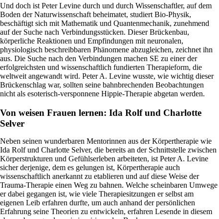
Und doch ist Peter Levine durch und durch Wissenschaftler, auf dem
Boden der Naturwissenschaft beheimatet, studiert Bio-Physik,
beschäftigt sich mit Mathematik und Quantenmechanik, zunehmend
auf der Suche nach Verbindungsstücken. Dieser Brückenbau,
körperliche Reaktionen und Empfindungen mit neuronalen,
physiologisch beschreibbaren Phänomene abzugleichen, zeichnet ihn
aus. Die Suche nach den Verbindungen machen SE zu einer der
erfolgreichsten und wissenschaftlich fundierten Therapieform, die
weltweit angewandt wird. Peter A. Levine wusste, wie wichtig dieser
Brückenschlag war, sollten seine bahnbrechenden Beobachtungen
nicht als esoterisch-versponnene Hippie-Therapie abgetan werden.
Von weisen Frauen lernen: Ida Rolf und Charlotte
Selver
Neben seinen wunderbaren Mentorinnen aus der Körpertherapie wie
Ida Rolf und Charlotte Selver, die bereits an der Schnittstelle zwischen
Körperstrukturen und Gefühlserleben arbeiteten, ist Peter A. Levine
sicher derjenige, dem es gelungen ist, Körpertherapie auch
wissenschaftlich anerkannt zu etablieren und auf diese Weise der
Trauma-Therapie einen Weg zu bahnen. Welche scheinbaren Umwege
er dabei gegangen ist, wie viele Therapiesitzungen er selbst am
eigenen Leib erfahren durfte, um auch anhand der persönlichen
Erfahrung seine Theorien zu entwickeln, erfahren Lesende in diesem