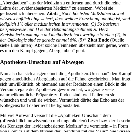
„Aberglauben“ aus der Medizin zu entfernen und durch die reine
Lehre der „evidenzbasierten Medizin“ zu ersetzen. Wobei sie
geflissentlich übersehen:
Zitat:
„Nach höchsten Maßstäben soweit
wissenschaftlich abgesichert, dass weitere Forschung unnötig ist, sind
lediglich 1% aller medizinischen Interventionen. (3) So basieren
beispielsweise nur 11% der Behandlungsleitlinien zu Herz-
Kreislauferkrankungen auf methodisch hochwertigen Studien (4), in
der Onkologie sind es gerade einmal 6%. (5)“
Zitat Ende
(Quelle
siehe Link unten). Aber solche Feinheiten übersieht man gerne, wenn
es um den Kampf gegen „Aberglauben“ geht.
Apotheken-Umschau auf Abwegen
Nun also hat sich ausgerechnet die „Apotheken-Umschau“ den Kampf
gegen angeblichen Aberglauben auf die Fahne geschrieben. Man fragt
sich unwillkürlich, ob niemand aus der Redaktion einen Blick in die
Verkaufsregale der Apotheken geworfen hat, wo gerade viele
naturheilkundliche Präparate zu finden sind, weil Patienten sie
wünschen und weil sie wirken. Vermutlich dürfte das Echo aus der
Kollegenschaft daher recht heftig ausfallen.
Mit viel Aufwand versucht die „Apotheken-Umschau“ dem
(offensichtlich unwissenden und ungebildeten) Leser bzw. der Leserin
das Konzept der „evidenzbasierten Medizin“ zu vermitteln – in Form
von Comics auf dem Niveau der „Sendung mit der Maus“. Sie wissen