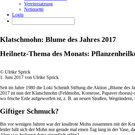
Vereinssatzung
Netiquette
Login
Klatschmohn: Blume des Jahres 2017
Heilnetz-Thema des Monats: Pflanzenheil
© Ulrike Sprick
1. Juni 2017 von Ulrike Sprick
Seit im Jahre 1980 die Loki Schmidt Stiftung die Aktion „Blume des Ja
2017 ist nun der Klatschmohn (Feldmohn, Kornrose, Papaver rhoeas) di
wo frische Erde aufgeworfen ist, z. B. an neuen Straßen, Wegrändern,
Giftiger Schmuck?
Bis vor wenigen Jahren war der knallrote Mohn zusammen mit der Kor
leider hält sich der Mohn nur gerade mal einen Tag lang in der Vase, d
Aber was bedeutet denn eigentlich giftig?