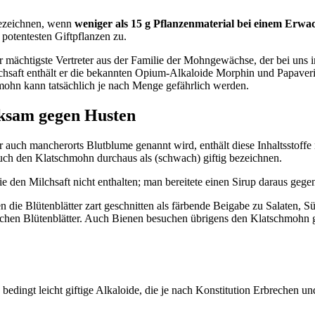
 bezeichnen, wenn
weniger als 15 g Pflanzenmaterial bei einem Erwa
e potentesten Giftpflanzen zu.
mächtigste Vertreter aus der Familie der Mohngewächse, der bei uns im
lchsaft enthält er die bekannten Opium-Alkaloide Morphin und Papaver
mohn kann tatsächlich je nach Menge gefährlich werden.
rksam gegen Husten
 auch mancherorts Blutblume genannt wird, enthält diese Inhaltsstoffe n
h den Klatschmohn durchaus als (schwach) giftig bezeichnen.
 den Milchsaft nicht enthalten; man bereitete einen Sirup daraus gege
ie Blütenblätter zart geschnitten als färbende Beigabe zu Salaten, Sü
chen Blütenblätter. Auch Bienen besuchen übrigens den Klatschmohn ge
ch bedingt leicht giftige Alkaloide, die je nach Konstitution Erbrechen