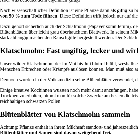
Nach wissenschaftlicher Definition ist eine Pflanze dann als giftig zu
von 50 % zum Tode führen
. Diese Definition trifft jedoch nur auf di
Dazu gehört sicherlich auch der Schlafmohn (Papaver somniferum), der 
Blütenblättern über leicht grau überhauchtem Blattwerk. In seinem Mi
stark abhängig machenden Rauschgifte hergestellt werden. Der Schlaf
Klatschmohn: Fast ungiftig, lecker und wi
Unser wilder Klatschmohn, der im Mai bis Juli blutrot blüht, weshalb er
Menschen Erbrechen oder Krämpfe auslösen können. Man muß also auc
Dennoch wurden in der Volksmedizin seine Blütenblätter verwendet, die
Einige kreative Köchinnen wussten noch mehr damit anzufangen, haben d
Trocknen zu erhalten, nimmt man für solche Zwecke am besten die fris
reichhaltigen schwarzen Pollen.
Blütenblätter von Klatschmohn sammeln
Achtung: Pflanze enthält in ihrem Milchsaft standort- und jahreszeitli
Blütenblätter und Samen sind davon weitgehend frei.