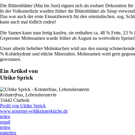
Die Blütenblätter (Mai bis Juni) eignen sich als essbare Dekoration für 
In der Volksmedizin wurden früher die Blütenblätter als Sirup verwen
Das war auch der erste Einsatzbereich für den orientalischen, sog. 
kann auch mal tödlich enden!
Die Samen kann man fertig kaufen, sie enthalten ca. 48 % Fette, 23 
Gepresster Mohnsamen wurde früher ab August zu wertvollem Speiseöl 
Unser allseits beliebter Mohnkuchen wird aus den nussig schmeckenden
% Kohlehydrate und etliche Mineralien. Mohnsamen wird gern gegessen
gewonnen.
Ein Artikel von
Ulrike Sprick
Kräuterfrau, Lebensberaterin
33442 Clarholz
Profil von Ulrike Sprick
www.gourmet-wildkräuterküche.de
teilen
email
teilen
mitteilen