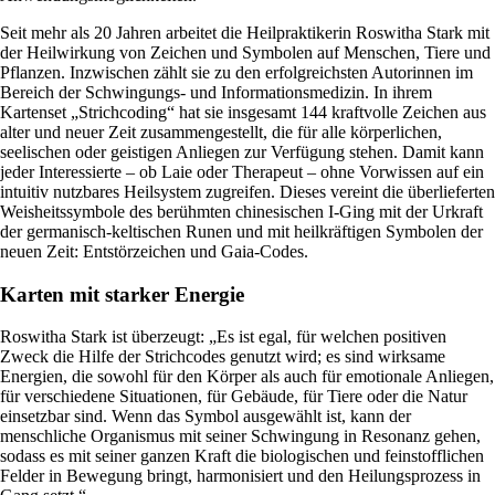
Seit mehr als 20 Jahren arbeitet die Heilpraktikerin Roswitha Stark mit
der Heilwirkung von Zeichen und Symbolen auf Menschen, Tiere und
Pflanzen. Inzwischen zählt sie zu den erfolgreichsten Autorinnen im
Bereich der Schwingungs- und Informationsmedizin. In ihrem
Kartenset „Strichcoding“ hat sie insgesamt 144 kraftvolle Zeichen aus
alter und neuer Zeit zusammengestellt, die für alle körperlichen,
seelischen oder geistigen Anliegen zur Verfügung stehen. Damit kann
jeder Interessierte – ob Laie oder Therapeut – ohne Vorwissen auf ein
intuitiv nutzbares Heilsystem zugreifen. Dieses vereint die überlieferten
Weisheitssymbole des berühmten chinesischen I-Ging mit der Urkraft
der germanisch-keltischen Runen und mit heilkräftigen Symbolen der
neuen Zeit: Entstörzeichen und Gaia-Codes.
Karten mit starker Energie
Roswitha Stark ist überzeugt: „Es ist egal, für welchen positiven
Zweck die Hilfe der Strichcodes genutzt wird; es sind wirksame
Energien, die sowohl für den Körper als auch für emotionale Anliegen,
für verschiedene Situationen, für Gebäude, für Tiere oder die Natur
einsetzbar sind. Wenn das Symbol ausgewählt ist, kann der
menschliche Organismus mit seiner Schwingung in Resonanz gehen,
sodass es mit seiner ganzen Kraft die biologischen und feinstofflichen
Felder in Bewegung bringt, harmonisiert und den Heilungsprozess in