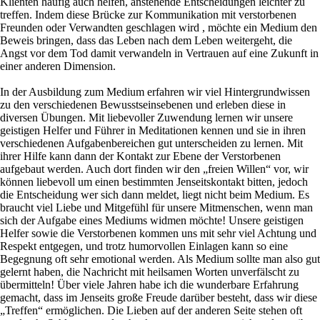
Klienten häufig auch helfen, anstehende Entscheidungen leichter zu
treffen. Indem diese Brücke zur Kommunikation mit verstorbenen
Freunden oder Verwandten geschlagen wird , möchte ein Medium den
Beweis bringen, dass das Leben nach dem Leben weitergeht, die
Angst vor dem Tod damit verwandeln in Vertrauen auf eine Zukunft in
einer anderen Dimension.
In der Ausbildung zum Medium erfahren wir viel Hintergrundwissen
zu den verschiedenen Bewusstseinsebenen und erleben diese in
diversen Übungen. Mit liebevoller Zuwendung lernen wir unsere
geistigen Helfer und Führer in Meditationen kennen und sie in ihren
verschiedenen Aufgabenbereichen gut unterscheiden zu lernen. Mit
ihrer Hilfe kann dann der Kontakt zur Ebene der Verstorbenen
aufgebaut werden. Auch dort finden wir den „freien Willen“ vor, wir
können liebevoll um einen bestimmten Jenseitskontakt bitten, jedoch
die Entscheidung wer sich dann meldet, liegt nicht beim Medium. Es
braucht viel Liebe und Mitgefühl für unsere Mitmenschen, wenn man
sich der Aufgabe eines Mediums widmen möchte! Unsere geistigen
Helfer sowie die Verstorbenen kommen uns mit sehr viel Achtung und
Respekt entgegen, und trotz humorvollen Einlagen kann so eine
Begegnung oft sehr emotional werden. Als Medium sollte man also gut
gelernt haben, die Nachricht mit heilsamen Worten unverfälscht zu
übermitteln! Über viele Jahren habe ich die wunderbare Erfahrung
gemacht, dass im Jenseits große Freude darüber besteht, dass wir diese
„Treffen“ ermöglichen. Die Lieben auf der anderen Seite stehen oft