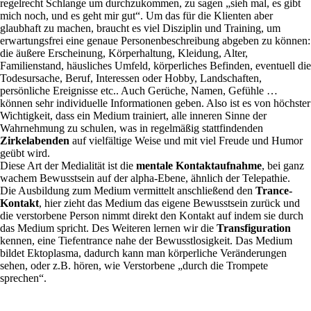
regelrecht Schlange um durchzukommen, zu sagen „sieh mal, es gibt
mich noch, und es geht mir gut“. Um das für die Klienten aber
glaubhaft zu machen, braucht es viel Disziplin und Training, um
erwartungsfrei eine genaue Personenbeschreibung abgeben zu können:
die äußere Erscheinung, Körperhaltung, Kleidung, Alter,
Familienstand, häusliches Umfeld, körperliches Befinden, eventuell die
Todesursache, Beruf, Interessen oder Hobby, Landschaften,
persönliche Ereignisse etc.. Auch Gerüche, Namen, Gefühle …
können sehr individuelle Informationen geben. Also ist es von höchster
Wichtigkeit, dass ein Medium trainiert, alle inneren Sinne der
Wahrnehmung zu schulen, was in regelmäßig stattfindenden
Zirkelabenden
auf vielfältige Weise und mit viel Freude und Humor
geübt wird.
Diese Art der Medialität ist die
mentale Kontaktaufnahme
, bei ganz
wachem Bewusstsein auf der alpha-Ebene, ähnlich der Telepathie.
Die Ausbildung zum Medium vermittelt anschließend den
Trance-
Kontakt
, hier zieht das Medium das eigene Bewusstsein zurück und
die verstorbene Person nimmt direkt den Kontakt auf indem sie durch
das Medium spricht. Des Weiteren lernen wir die
Transfiguration
kennen, eine Tiefentrance nahe der Bewusstlosigkeit. Das Medium
bildet Ektoplasma, dadurch kann man körperliche Veränderungen
sehen, oder z.B. hören, wie Verstorbene „durch die Trompete
sprechen“.