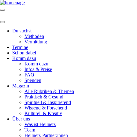
Du suchst
Methoden
Vermittlung
Termine
Schon dabei
Komm dazu
Komm dazu
Infos & Preise
FAQ
Spenden
Magazin
Alle Rubriken & Themen
Praktisch & Gesund
Spirituell & Inspirierend
Wissend & Forschend
Kulturell & Kreativ
Über uns
Was ist Heilnetz
Team
Heilnetz-Partner:innen