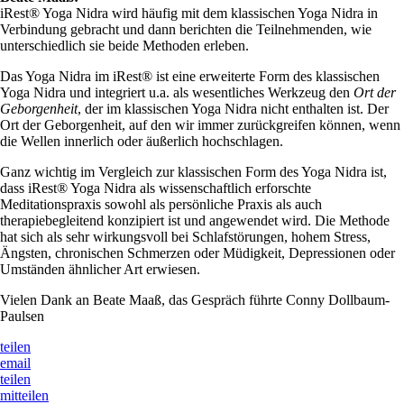
iRest® Yoga Nidra wird häufig mit dem klassischen Yoga Nidra in
Verbindung gebracht und dann berichten die Teilnehmenden, wie
unterschiedlich sie beide Methoden erleben.
Das Yoga Nidra im iRest® ist eine erweiterte Form des klassischen
Yoga Nidra und integriert u.a. als wesentliches Werkzeug den
Ort der
Geborgenheit
, der im klassischen Yoga Nidra nicht enthalten ist. Der
Ort der Geborgenheit, auf den wir immer zurückgreifen können, wenn
die Wellen innerlich oder äußerlich hochschlagen.
Ganz wichtig im Vergleich zur klassischen Form des Yoga Nidra ist,
dass iRest® Yoga Nidra als wissenschaftlich erforschte
Meditationspraxis sowohl als persönliche Praxis als auch
therapiebegleitend konzipiert ist und angewendet wird. Die Methode
hat sich als sehr wirkungsvoll bei Schlafstörungen, hohem Stress,
Ängsten, chronischen Schmerzen oder Müdigkeit, Depressionen oder
Umständen ähnlicher Art erwiesen.
Vielen Dank an Beate Maaß, das Gespräch führte Conny Dollbaum-
Paulsen
teilen
email
teilen
mitteilen