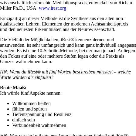
wissenschaftlich erforschte Meditationspraxis, entwickelt von Richard
Miller Ph.D., USA.
www.irest.org
Einzigartig an dieser Methode ist die Synthese aus den alten non-
dualistischen Lehren, Elementen der modernen Achtsamkeitspraxis
und den neuesten Erkenntnissen aus der Neurowissenschaft.
Die Vielfalt der Möglichkeiten, iRest® kennenzulernen und
anzuwenden, ist sehr umfangreich und kann ganz individuell angepasst
werden. Es ist eine 10-Schritte-Methode, bei der man je nach Anliegen
den Fokus auf eine oder mehrere Stufen legen oder die Praxis als
Ganzes wahrnehmen kann.
HN: Wenn du iRest® mit fünf Worten beschreiben müsstest – welche
Worte würden dir einfallen?
Beate Maaß:
Ich würde fünf Aspekte nennen:
Willkommen heißen
fühlen und spüren
Tiefentspannung und Resilienz
einfach sein
Verbundenheit wahrnehmen
HN: Was passiert mit mir, wie kann ich mir eine Einheit mit iRest®