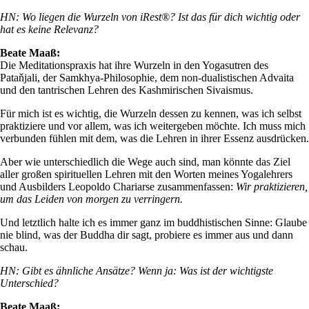
HN: Wo liegen die Wurzeln von iRest®? Ist das für dich wichtig oder
hat es keine Relevanz?
Beate Maaß:
Die Meditationspraxis hat ihre Wurzeln in den Yogasutren des
Pataňjali, der Samkhya-Philosophie, dem non-dualistischen Advaita
und den tantrischen Lehren des Kashmirischen Sivaismus.
Für mich ist es wichtig, die Wurzeln dessen zu kennen, was ich selbst
praktiziere und vor allem, was ich weitergeben möchte. Ich muss mich
verbunden fühlen mit dem, was die Lehren in ihrer Essenz ausdrücken.
Aber wie unterschiedlich die Wege auch sind, man könnte das Ziel
aller großen spirituellen Lehren mit den Worten meines Yogalehrers
und Ausbilders Leopoldo Chariarse zusammenfassen:
Wir praktizieren,
um das Leiden von morgen zu verringern.
Und letztlich halte ich es immer ganz im buddhistischen Sinne: Glaube
nie blind, was der Buddha dir sagt, probiere es immer aus und dann
schau.
HN: Gibt es ähnliche Ansätze? Wenn ja: Was ist der wichtigste
Unterschied?
Beate Maaß: