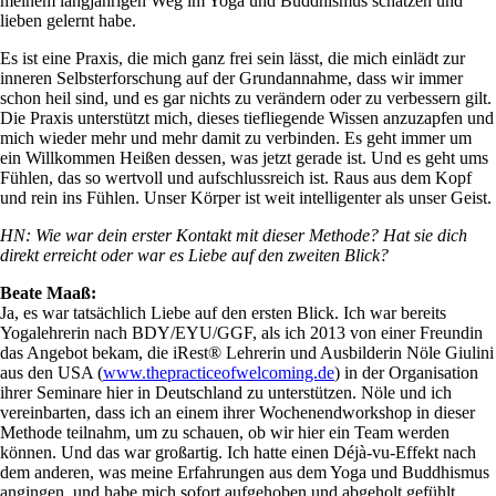
meinem langjährigen Weg im Yoga und Buddhismus schätzen und
lieben gelernt habe.
Es ist eine Praxis, die mich ganz frei sein lässt, die mich einlädt zur
inneren Selbsterforschung auf der Grundannahme, dass wir immer
schon heil sind, und es gar nichts zu verändern oder zu verbessern gilt.
Die Praxis unterstützt mich, dieses tiefliegende Wissen anzuzapfen und
mich wieder mehr und mehr damit zu verbinden. Es geht immer um
ein Willkommen Heißen dessen, was jetzt gerade ist. Und es geht ums
Fühlen, das so wertvoll und aufschlussreich ist. Raus aus dem Kopf
und rein ins Fühlen. Unser Körper ist weit intelligenter als unser Geist.
HN: Wie war dein erster Kontakt mit dieser Methode? Hat sie dich
direkt erreicht oder war es Liebe auf den zweiten Blick?
Beate Maaß:
Ja, es war tatsächlich Liebe auf den ersten Blick. Ich war bereits
Yogalehrerin nach BDY/EYU/GGF, als ich 2013 von einer Freundin
das Angebot bekam, die iRest® Lehrerin und Ausbilderin Nöle Giulini
aus den USA (
www.thepracticeofwelcoming.de
) in der Organisation
ihrer Seminare hier in Deutschland zu unterstützen. Nöle und ich
vereinbarten, dass ich an einem ihrer Wochenendworkshop in dieser
Methode teilnahm, um zu schauen, ob wir hier ein Team werden
können. Und das war großartig. Ich hatte einen Déjà-vu-Effekt nach
dem anderen, was meine Erfahrungen aus dem Yoga und Buddhismus
angingen, und habe mich sofort aufgehoben und abgeholt gefühlt.