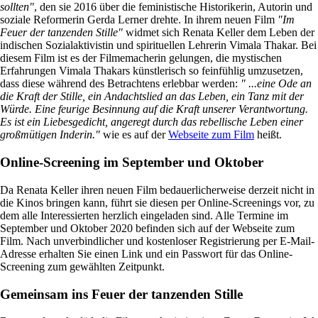
sollten"
, den sie 2016 über die feministische Historikerin, Autorin und
soziale Reformerin Gerda Lerner drehte. In ihrem neuen Film
"Im
Feuer der tanzenden Stille"
widmet sich Renata Keller dem Leben der
indischen Sozialaktivistin und spirituellen Lehrerin Vimala Thakar. Bei
diesem Film ist es der Filmemacherin gelungen, die mystischen
Erfahrungen Vimala Thakars künstlerisch so feinfühlig umzusetzen,
dass diese während des Betrachtens erlebbar werden:
" ...eine Ode an
die Kraft der Stille, ein Andachtslied an das Leben, ein Tanz mit der
Würde. Eine feurige Besinnung auf die Kraft unserer Verantwortung.
Es ist ein Liebesgedicht, angeregt durch das rebellische Leben einer
großmütigen Inderin."
wie es auf der
Webseite zum Film
heißt.
Online-Screening im September und Oktober
Da Renata Keller ihren neuen Film bedauerlicherweise derzeit nicht in
die Kinos bringen kann, führt sie diesen per Online-Screenings vor, zu
dem alle Interessierten herzlich eingeladen sind. Alle Termine im
September und Oktober 2020 befinden sich auf der Webseite zum
Film. Nach unverbindlicher und kostenloser Registrierung per E-Mail-
Adresse erhalten Sie einen Link und ein Passwort für das Online-
Screening zum gewählten Zeitpunkt.
Gemeinsam ins Feuer der tanzenden Stille