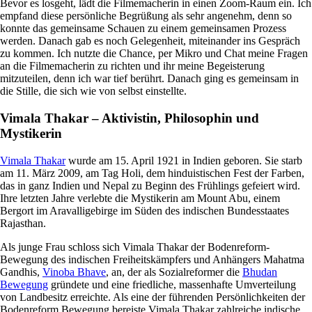
Bevor es losgeht, lädt die Filmemacherin in einen Zoom-Raum ein. Ich
empfand diese persönliche Begrüßung als sehr angenehm, denn so
konnte das gemeinsame Schauen zu einem gemeinsamen Prozess
werden. Danach gab es noch Gelegenheit, miteinander ins Gespräch
zu kommen. Ich nutzte die Chance, per Mikro und Chat meine Fragen
an die Filmemacherin zu richten und ihr meine Begeisterung
mitzuteilen, denn ich war tief berührt. Danach ging es gemeinsam in
die Stille, die sich wie von selbst einstellte.
Vimala Thakar – Aktivistin, Philosophin und
Mystikerin
Vimala Thakar
wurde am 15. April 1921 in Indien geboren. Sie starb
am 11. März 2009, am Tag Holi, dem hinduistischen Fest der Farben,
das in ganz Indien und Nepal zu Beginn des Frühlings gefeiert wird.
Ihre letzten Jahre verlebte die Mystikerin am Mount Abu, einem
Bergort im Aravalligebirge im Süden des indischen Bundesstaates
Rajasthan.
Als junge Frau schloss sich Vimala Thakar der Bodenreform-
Bewegung des indischen Freiheitskämpfers und Anhängers Mahatma
Gandhis,
Vinoba Bhave
, an, der als Sozialreformer die
Bhudan
Bewegung
gründete und eine friedliche, massenhafte Umverteilung
von Landbesitz erreichte. Als eine der führenden Persönlichkeiten der
Bodenreform Bewegung bereiste Vimala Thakar zahlreiche indische