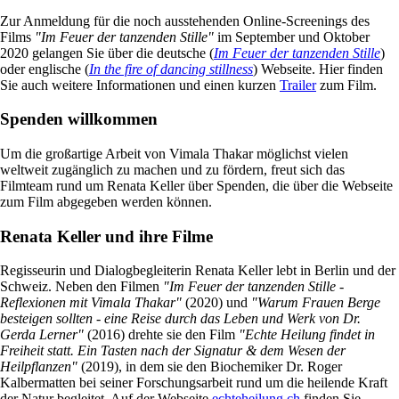
Zur Anmeldung für die noch ausstehenden Online-Screenings des
Films
"Im Feuer der tanzenden Stille"
im September und Oktober
2020 gelangen Sie über die deutsche (
Im Feuer der tanzenden Stille
)
oder englische (
In the fire of dancing stillness
) Webseite. Hier finden
Sie auch weitere Informationen und einen kurzen
Trailer
zum Film.
Spenden willkommen
Um die großartige Arbeit von Vimala Thakar möglichst vielen
weltweit zugänglich zu machen und zu fördern, freut sich das
Filmteam rund um Renata Keller über Spenden, die über die Webseite
zum Film abgegeben werden können.
Renata Keller und ihre Filme
Regisseurin und Dialogbegleiterin Renata Keller lebt in Berlin und der
Schweiz. Neben den Filmen
"Im Feuer der tanzenden Stille -
Reflexionen mit Vimala Thakar"
(2020) und
"Warum Frauen Berge
besteigen sollten - eine Reise durch das Leben und Werk von Dr.
Gerda Lerner"
(2016) drehte sie den Film
"Echte Heilung findet in
Freiheit statt. Ein Tasten nach der Signatur & dem Wesen der
Heilpflanzen"
(2019), in dem sie den Biochemiker Dr. Roger
Kalbermatten bei seiner Forschungsarbeit rund um die heilende Kraft
der Natur begleitet. Auf der Webseite
echteheilung.ch
finden Sie