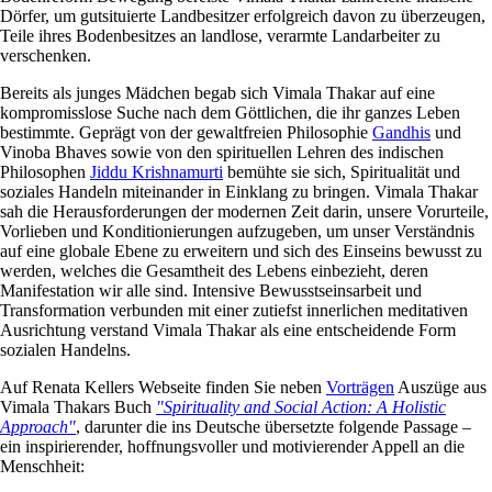
Dörfer, um gutsituierte Landbesitzer erfolgreich davon zu überzeugen,
Teile ihres Bodenbesitzes an landlose, verarmte Landarbeiter zu
verschenken.
Bereits als junges Mädchen begab sich Vimala Thakar auf eine
kompromisslose Suche nach dem Göttlichen, die ihr ganzes Leben
bestimmte. Geprägt von der gewaltfreien Philosophie
Gandhis
und
Vinoba Bhaves sowie von den spirituellen Lehren des indischen
Philosophen
Jiddu Krishnamurti
bemühte sie sich, Spiritualität und
soziales Handeln miteinander in Einklang zu bringen. Vimala Thakar
sah die Herausforderungen der modernen Zeit darin, unsere Vorurteile,
Vorlieben und Konditionierungen aufzugeben, um unser Verständnis
auf eine globale Ebene zu erweitern und sich des Einseins bewusst zu
werden, welches die Gesamtheit des Lebens einbezieht, deren
Manifestation wir alle sind. Intensive Bewusstseinsarbeit und
Transformation verbunden mit einer zutiefst innerlichen meditativen
Ausrichtung verstand Vimala Thakar als eine entscheidende Form
sozialen Handelns.
Auf Renata Kellers Webseite finden Sie neben
Vorträgen
Auszüge aus
Vimala Thakars Buch
"Spirituality and Social Action: A Holistic
Approach"
, darunter die ins Deutsche übersetzte folgende Passage –
ein inspirierender, hoffnungsvoller und motivierender Appell an die
Menschheit: