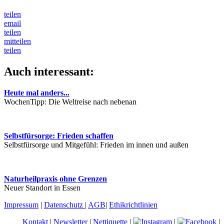
teilen
email
teilen
mitteilen
teilen
Auch interessant:
Heute mal anders...
WochenTipp: Die Weltreise nach nebenan
Selbstfürsorge: Frieden schaffen
Selbstfürsorge und Mitgefühl: Frieden im innen und außen
Naturheilpraxis ohne Grenzen
Neuer Standort in Essen
Impressum
|
Datenschutz
|
AGB
|
Ethikrichtlinien
Kontakt
|
Newsletter
|
Nettiquette
|
|
|