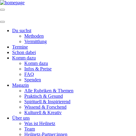
Du suchst
Methoden
Vermittlung
Termine
Schon dabei
Komm dazu
Komm dazu
Infos & Preise
FAQ
Spenden
Magazin
Alle Rubriken & Themen
Praktisch & Gesund
Spirituell & Inspirierend
Wissend & Forschend
Kulturell & Kreativ
Über uns
Was ist Heilnetz
Team
Heilnetz-Partner:innen