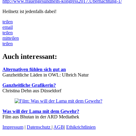
http://www.frauengesundheits-kongress2017.Übernachtung-1/
Heilnetz ist jedenfalls dabei!
teilen
email
teilen
mitteilen
teilen
Auch interessant:
Alternativen fühlen sich gut an
Ganzheitliche Läden in OWL: Ulbrich Natur
Ganzheitliche Grafikerin?
Christina Dehn aus Düsseldorf
Was will der Lama mit dem Gewehr?
Film aus Bhutan in der ARD Mediathek
Impressum
|
Datenschutz
|
AGB
|
Ethikrichtlinien