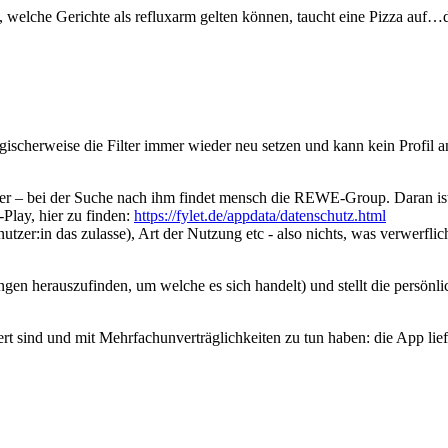
ge, welche Gerichte als refluxarm gelten können, taucht eine Pizza auf…
ogischerweise die Filter immer wieder neu setzen und kann kein Profil a
er – bei der Suche nach ihm findet mensch die REWE-Group. Daran ist z
Play, hier zu finden:
https://fylet.de/appdata/datenschutz.html
zer:in das zulasse), Art der Nutzung etc - also nichts, was verwerflich
ungen herauszufinden, um welche es sich handelt) und stellt die persönl
rsiert sind und mit Mehrfachunverträglichkeiten zu tun haben: die App 