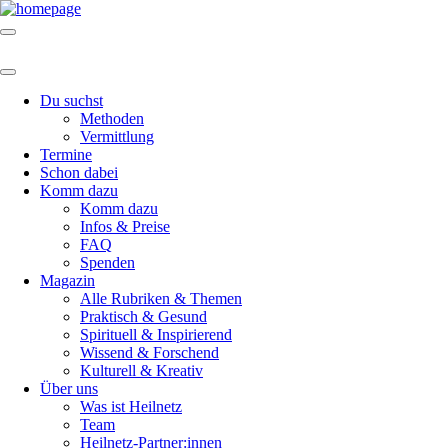
Du suchst
Methoden
Vermittlung
Termine
Schon dabei
Komm dazu
Komm dazu
Infos & Preise
FAQ
Spenden
Magazin
Alle Rubriken & Themen
Praktisch & Gesund
Spirituell & Inspirierend
Wissend & Forschend
Kulturell & Kreativ
Über uns
Was ist Heilnetz
Team
Heilnetz-Partner:innen