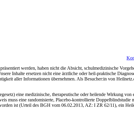
Kon
präsentiert werden, haben nicht die Absicht, schulmedizinische Vorgeh
nsere Inhalte ersetzen nicht eine ärztliche oder heil-praktische Diagn
htigkeit aller Informationen übernehmen. Als Besucher:in von Heilnetz
esetz) eine medizinische, therapeutische oder heilende Wirkung von e
eis muss eine randomisierte, Placebo-kontrollierte Doppelblindstudie m
orden ist (Urteil des BGH vom 06.02.2013, AZ: I ZR 62/11), ein Heiler