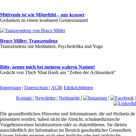
Mitfreude ist wie Mitgefühl – nur krasser
Gedanken zu einem kostbaren Geisteszustand
Bruce Miller: Transzendenz
Transzendenz mit Meditation, Psychedelika und Yoga
Bitte, nenne mich bei meinem wahren Namen!
Gedicht von Thich Nhat Hanh aus "Zeiten der Achtsamkeit"
Impressum
|
Datenschutz
|
AGB
|
Ethikrichtlinien
Kontakt
|
Newsletter
|
Nettiquette
|
|
|
Die gesundheitlichen Hinweise und Informationen, die auf Heilnetz.de
präsentiert werden, haben nicht die Absicht, schulmedizinische
Vorgehensweisen herabzusetzen oder zu diskreditieren. Sie dienen
ausschließlich der Information im Bereich ganzheitlicher Gesundheit.
Unsere Inhalte ersetzen nicht eine ärztliche oder heil-praktische