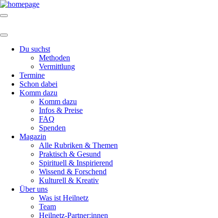
Du suchst
Methoden
Vermittlung
Termine
Schon dabei
Komm dazu
Komm dazu
Infos & Preise
FAQ
Spenden
Magazin
Alle Rubriken & Themen
Praktisch & Gesund
Spirituell & Inspirierend
Wissend & Forschend
Kulturell & Kreativ
Über uns
Was ist Heilnetz
Team
Heilnetz-Partner:innen