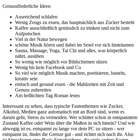
Genussförderliche Ideen
Ausreichend schlafen
Wenig Zeugs zu essen, das hauptsächlich aus Zucker besteht
Kaffee ausschließlich genüsslich zu trinken und nicht zum
Aufputschen
Viel in der Natur bewegen
schöne Musik hören und dabei im Sesel vor sich hinträumen
Sauna, Massage, Yoga, Tai Chi und alles, was körperlich
nährt, ausüben
So wenig wie möglich vor Bildschirmen sitzen
Wenig bis kein Facebook und Co
So viel wie möglich Musik machen, poetisieren, basteln,
kreativ sein
einfach und gesund essen - die Mahlzeiten mit Zeit und
Genuss zubereiten
Am helllichten Tag Roman lesen
Interessant zu sehen, dass typische Fastenthemen wie Zucker,
Alkohol, Medien ganz automatisch mit an Bord sind, wenn es
darum geht, Stress zu vermeiden. Wer schüttet schon in entspanntem
Zustand Kaffee oder Wein über die Maßen in sich hinein? Und wie
abwegig ist es, entspannt zu lange vor dem PC zu sitzen - wer
entspannt ist, findet die Grenze gut - und richtet sich nach ihr. Also
ist Stressfasten eine Basis-Entscheidung, die viele andere Fasten-