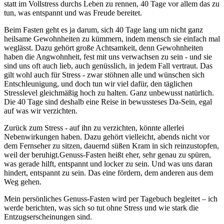
statt im Vollstress durchs Leben zu rennen, 40 Tage vor allem das zu
tun, was entspannt und was Freude bereitet.
Beim Fasten geht es ja darum, sich 40 Tage lang um nicht ganz
heilsame Gewohnheiten zu kümmern, indem mensch sie einfach mal
weglässt. Dazu gehört große Achtsamkeit, denn Gewohnheiten
haben die Angwohnheit, fest mit uns verwachsen zu sein - und sie
sind uns oft auch lieb, auch genüsslich, in jedem Fall vertraut. Das
gilt wohl auch für Stress - zwar stöhnen alle und wünschen sich
Entschleunigung, und doch tun wir viel dafür, den täglichen
Stresslevel gleichmäßig hoch zu halten. Ganz unbewusst natürlich.
Die 40 Tage sind deshalb eine Reise in bewussteses Da-Sein, egal
auf was wir verzichten.
Zurück zum Stress - auf ihn zu verzichten, könnte allerlei
Nebenwirkungen haben. Dazu gehört vielleicht, abends nicht vor
dem Fernseher zu sitzen, dauernd süßen Kram in sich reinzustopfen,
weil der beruhigt.Genuss-Fasten heißt eher, sehr genau zu spüren,
was gerade hilft, entspannt und locker zu sein. Und was uns daran
hindert, entspannt zu sein. Das eine fördern, dem anderen aus dem
Weg gehen.
Mein persönliches Genuss-Fasten wird per Tagebuch begleitet – ich
werde berichten, was sich so tut ohne Stress und wie stark die
Entzugserscheinungen sind.