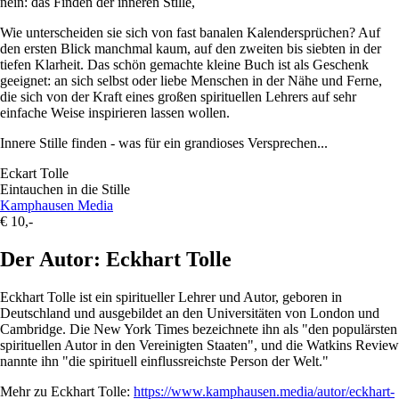
nein: das Finden der inneren Stille,
Wie unterscheiden sie sich von fast banalen Kalendersprüchen? Auf
den ersten Blick manchmal kaum, auf den zweiten bis siebten in der
tiefen Klarheit. Das schön gemachte kleine Buch ist als Geschenk
geeignet: an sich selbst oder liebe Menschen in der Nähe und Ferne,
die sich von der Kraft eines großen spirituellen Lehrers auf sehr
einfache Weise inspirieren lassen wollen.
Innere Stille finden - was für ein grandioses Versprechen...
Eckart Tolle
Eintauchen in die Stille
Kamphausen Media
€ 10,-
Der Autor: Eckhart Tolle
Eckhart Tolle ist ein spiritueller Lehrer und Autor, geboren in
Deutschland und ausgebildet an den Universitäten von London und
Cambridge. Die New York Times bezeichnete ihn als "den populärsten
spirituellen Autor in den Vereinigten Staaten", und die Watkins Review
nannte ihn "die spirituell einflussreichste Person der Welt."
Mehr zu Eckhart Tolle:
https://www.kamphausen.media/autor/eckhart-