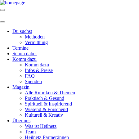
Du suchst
Methoden
Vermittlung
Termine
Schon dabei
Komm dazu
Komm dazu
Infos & Preise
FAQ
Spenden
Magazin
Alle Rubriken & Themen
Praktisch & Gesund
Spirituell & Inspirierend
Wissend & Forschend
Kulturell & Kreativ
Über uns
Was ist Heilnetz
Team
Heilnetz-Partner:innen