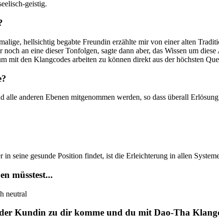
elisch-geistig.
?
amalige, hellsichtig begabte Freundin erzählte mir von einer alten Tra
r noch an eine dieser Tonfolgen, sagte dann aber, das Wissen um diese A
 um mit den Klangcodes arbeiten zu können direkt aus der höchsten Quel
e?
und alle anderen Ebenen mitgenommen werden, so dass überall Erlösung 
r in seine gesunde Position findet, ist die Erleichterung in allen System
n müsstest...
h neutral
in oder Kundin zu dir komme und du mit
Dao-Tha Klang