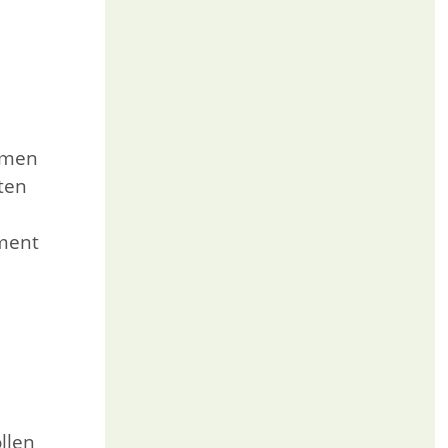
umen
ten
oment
llen