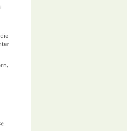
u
 die
nter
rn,
se.