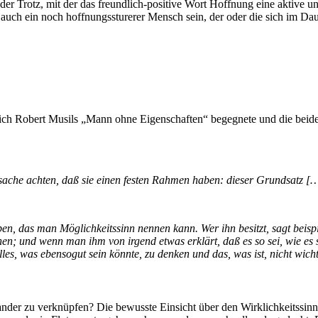
t, der Trotz, mit der das freundlich-positive Wort Hoffnung eine akti
u auch ein noch hoffnungssturerer Mensch sein, der oder die sich im 
ch Robert Musils „Mann ohne Eigenschaften“ begegnete und die beiden
he achten, daß sie einen festen Rahmen haben: dieser Grundsatz […] 
n, das man Möglichkeitssinn nennen kann. Wer ihn besitzt, sagt beispi
hen; und wenn man ihm von irgend etwas erklärt, daß es so sei, wie es 
alles, was ebensogut sein könnte, zu denken und das, was ist, nicht wich
ander zu verknüpfen? Die bewusste Einsicht über den Wirklichkeitssinn, d