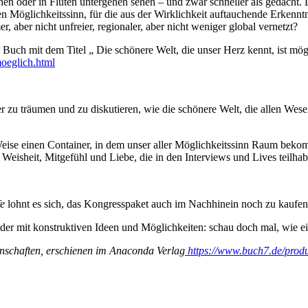
n oder in Fluten untergehen sehen – und zwar schneller als gedacht. Da
n Möglichkeitssinn, für die aus der Wirklichkeit auftauchende Erkenntni
, aber nicht unfreier, regionaler, aber nicht weniger global vernetzt?
uch mit dem Titel „ Die schönere Welt, die unser Herz kennt, ist mögli
moeglich.html
 zu träumen und zu diskutieren, wie die schönere Welt, die allen Wes
eise einen Container, in dem unser aller Möglichkeitssinn Raum bekom
Weisheit, Mitgefühl und Liebe, die in den Interviews und Lives teilha
fe
lohnt es sich, das Kongresspaket auch im Nachhinein noch zu kaufen
 mit konstruktiven Ideen und Möglichkeiten: schau doch mal, wie e
nschaften, erschienen im Anaconda Verlag
https://www.buch7.de/prod