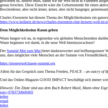
geworden ist, ändern muss, damit wir die Welt nicht in Flammen aufgehe
genau forschen. Diese Einsicht wäre die Geburtsstunde für einen aktive
Bescheidener, aber nicht ärmer, ärmer, aber nicht hungriger, gemeinsamer
Charles Eisenstein hat diesem Thema des Möglichkeitssinns ein ganzes B
https://www.heilnetz.de/news/charles-eisenstein-eine-bessere-welt-ist-
Dem Möglichkeitssinn Raum geben
Wann fangen wir an, in regionelan wie globalen Menschenräten darüber
Wann beginnen wir damit, in die neue Welt hineinzuwachsen?
Der
Summit Mut zum Mut
bietet dankenswerter und hoffnungssturer W
uns, dass möglichst viele Menschen an der Summe von Freundlichkeit, 
https://pioneersofchange-summit.org
Allein für das Gespräch zum Thema Frieden,
PEACE – an outcry of li
Und das Online-Magazin GOOD IMPACT beschäftigt sich immer wieder
Hinweis: Die Zitate sind aus dem Buch Robert Musil, Mann ohne Eige
ean=9783730600405
teilen
email
teilen