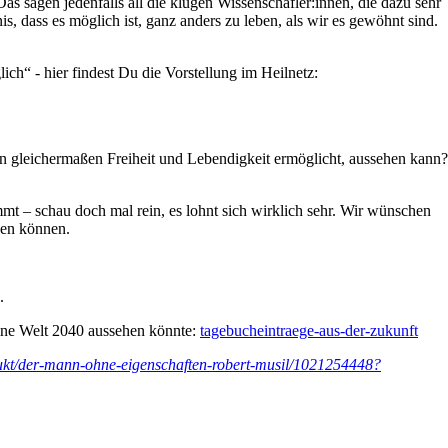
s sagen jedenfalls all die klugen Wissenschafler:innen, die dazu sehr
s, dass es möglich ist, ganz anders zu leben, als wir es gewöhnt sind.
ch“ - hier findest Du die Vorstellung im Heilnetz:
en gleichermaßen Freiheit und Lebendigkeit ermöglicht, aussehen kann?
mt – schau doch mal rein, es lohnt sich wirklich sehr. Wir wünschen
ben können.
.
ine Welt 2040 aussehen könnte:
tagebucheintraege-aus-der-zukunft
ukt/der-mann-ohne-eigenschaften-robert-musil/1021254448?