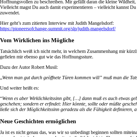
Hoffnungsvollen zu beschreiben. Mir gefällt daran die kleine Wildhei
Vielleicht magst Du auch damit experimentieren – vielleicht kannst D
zuwendet.
Hier geht’s zum zitierten Interview mit Judith Mangelsdorf:
https://pioneersofchange-summit.org/slp/judith-mangelsdorf/
Vom Wirklichen ins Mögliche
Tatsächlich weiß ich nicht mehr, in welchem Zusammenhang mir kürzli
gefielen mir ebenso gut wie das Hoffnungssture.
Dazu der Autor Robert Musil:
„
Wenn man gut durch geöffnete Türen kommen will” muß man die Tatsac
Und weiter heißt es:
“
Wenn es aber Wirklichkeitssinn gibt, […] dann muß es auch etwas gebe
geschehen; sondern er erfindet: Hier könnte, sollte oder müßte gesche
ließe sich der Möglichkeitssinn geradezu als die Fähigkeit definieren, 
Neue Geschichten ermöglichen
Ja ist es nicht genau das, was wir so unbedingt beginnen sollten mitein