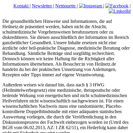
Kontakt
|
Newsletter
|
Nettiquette
|
|
|
Die gesundheitlichen Hinweise und Informationen, die auf
Heilnetz.de präsentiert werden, haben nicht die Absicht,
schulmedizinische Vorgehensweisen herabzusetzen oder zu
diskreditieren. Sie dienen ausschließlich der Information im Bereich
ganzheitlicher Gesundheit. Unsere Inhalte ersetzen nicht eine
ärztliche oder heil-praktische Diagnose, medizinische Beratung oder
Behandlung. Sämtliche Beiträge sind sorgfältig recherchiert.
Dennoch können wir keine Haftung für die Richtigkeit aller
Informationen übernehmen. Als Besucher:in von Heilnetz.de
handelst du bei der praktischen Umsetzung von Anleitungen,
Rezepten oder Tipps immer auf eigene Verantwortung.
Außerdem weisen wir darauf hin, dass nach § 3 HWG
(Heilmittelwerbegesetz) eine medizinische, therapeutische oder
heilende Wirkung von energetischen und nicht schulmedizinischen
Heilverfahren nicht wissenschaftlich nachgewiesen ist. Für einen
wissenschaftlichen Nachweis muss eine randomisierte, Placebo-
kontrollierte Doppelblindstudie mit einer adäquaten statistischen
Auswertung vorliegen, die durch die Veröffentlichung in den
Diskussionsprozess der Fachwelt einbezogen worden ist (Urteil des
BGH vom 06.02.2013, AZ: I ZR 62/11), ein Heilerfolg kann daher
nicht mit Sicherheit erwartet werden.