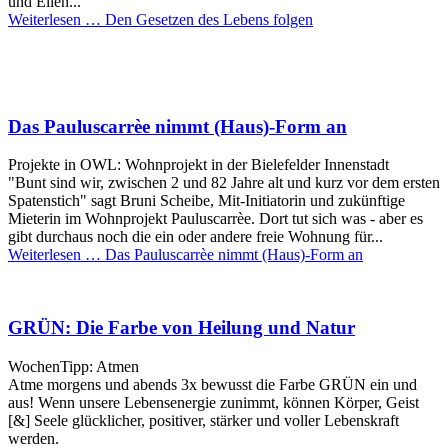
und Ellen...
Weiterlesen …
Den Gesetzen des Lebens folgen
Das Pauluscarrèe nimmt (Haus)-Form an
Projekte in OWL: Wohnprojekt in der Bielefelder Innenstadt
"Bunt sind wir, zwischen 2 und 82 Jahre alt und kurz vor dem ersten
Spatenstich" sagt Bruni Scheibe, Mit-Initiatorin und zukünftige
Mieterin im Wohnprojekt Pauluscarrèe. Dort tut sich was - aber es
gibt durchaus noch die ein oder andere freie Wohnung für...
Weiterlesen …
Das Pauluscarrèe nimmt (Haus)-Form an
GRÜN: Die Farbe von Heilung und Natur
WochenTipp: Atmen
Atme morgens und abends 3x bewusst die Farbe GRÜN ein und
aus! Wenn unsere Lebensenergie zunimmt, können Körper, Geist
[&] Seele glücklicher, positiver, stärker und voller Lebenskraft
werden.