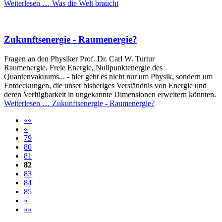
Weiterlesen …
Was die Welt braucht
Zukunftsenergie - Raumenergie?
Fragen an den Physiker Prof. Dr. Carl W. Turtur
Raumenergie, Freie Energie, Nullpunktenergie des
Quantenvakuums... - hier geht es nicht nur um Physik, sondern um
Entdeckungen, die unser bisheriges Verständnis von Energie und
deren Verfügbarkeit in ungekannte Dimensionen erweitern könnten.
Weiterlesen …
Zukunftsenergie - Raumenergie?
««
«
79
80
81
82
83
84
85
»
»»