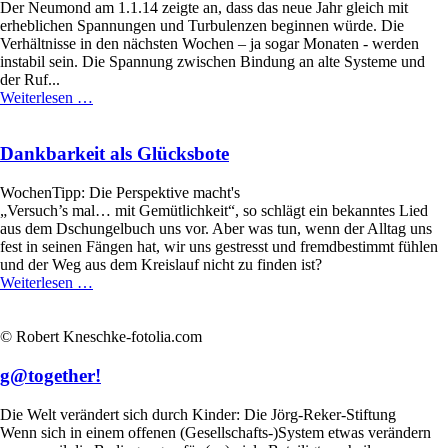
Der Neumond am 1.1.14 zeigte an, dass das neue Jahr gleich mit
erheblichen Spannungen und Turbulenzen beginnen würde. Die
Verhältnisse in den nächsten Wochen – ja sogar Monaten - werden
instabil sein. Die Spannung zwischen Bindung an alte Systeme und
der Ruf...
Himmelsbewegungen
Weiterlesen …
ab
Januar
2014
Dankbarkeit als Glücksbote
WochenTipp: Die Perspektive macht's
„Versuch’s mal… mit Gemütlichkeit“, so schlägt ein bekanntes Lied
aus dem Dschungelbuch uns vor. Aber was tun, wenn der Alltag uns
fest in seinen Fängen hat, wir uns gestresst und fremdbestimmt fühlen
und der Weg aus dem Kreislauf nicht zu finden ist?
Dankbarkeit
Weiterlesen …
als
Glücksbote
© Robert Kneschke-fotolia.com
g@together!
Die Welt verändert sich durch Kinder: Die Jörg-Reker-Stiftung
Wenn sich in einem offenen (Gesellschafts-)System etwas verändern