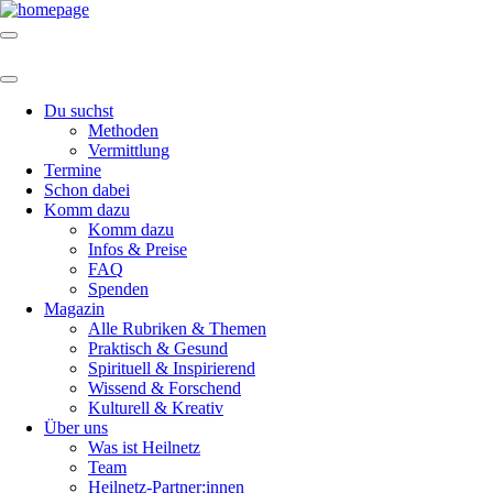
Du suchst
Methoden
Vermittlung
Termine
Schon dabei
Komm dazu
Komm dazu
Infos & Preise
FAQ
Spenden
Magazin
Alle Rubriken & Themen
Praktisch & Gesund
Spirituell & Inspirierend
Wissend & Forschend
Kulturell & Kreativ
Über uns
Was ist Heilnetz
Team
Heilnetz-Partner:innen