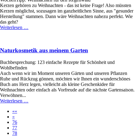
Kerzen gehören zu Weihnachten - das ist keine Frage! Also müssten
Kerzen möglichst, sozusagen im ganzheitlichen Sinne, aus "gesunder
Herstellung" stammen. Dann wäre Weihnachten nahezu perfekt. Wie
das geht?
Gesundes
Weiterlesen …
Kerzenlicht
Naturkosmetik aus meinem Garten
Buchbesprechung: 123 einfache Rezepte für Schönheit und
Wohlbefinden
Auch wenn wir im Moment unseren Gärten und unseren Pflanzen
Ruhe und Rückzug gönnen, möchten wir Ihnen ein wunderschönes
Buch ans Herz legen, vielleicht als kleine Geschenkidee für
Weihnachten oder einfach als Vorfreude auf die nächste Gartensaison.
Verwöhnen...
Naturkosmetik
Weiterlesen …
aus
««
meinem
«
Garten
76
77
78