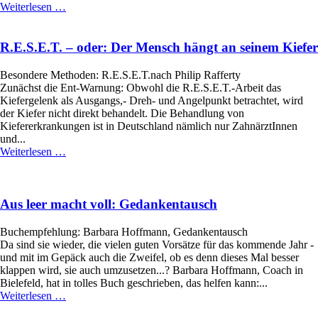
15
Weiterlesen …
Minuten
draussen
sein
R.E.S.E.T. – oder: Der Mensch hängt an seinem Kiefer
Besondere Methoden: R.E.S.E.T.nach Philip Rafferty
Zunächst die Ent-Warnung: Obwohl die R.E.S.E.T.-Arbeit das
Kiefergelenk als Ausgangs,- Dreh- und Angelpunkt betrachtet, wird
der Kiefer nicht direkt behandelt. Die Behandlung von
Kiefererkrankungen ist in Deutschland nämlich nur ZahnärztInnen
und...
R.E.S.E.T.
Weiterlesen …
–
oder:
Der
Mensch
Aus leer macht voll: Gedankentausch
hängt
an
Buchempfehlung: Barbara Hoffmann, Gedankentausch
seinem
Da sind sie wieder, die vielen guten Vorsätze für das kommende Jahr -
Kiefer
und mit im Gepäck auch die Zweifel, ob es denn dieses Mal besser
klappen wird, sie auch umzusetzen...? Barbara Hoffmann, Coach in
Bielefeld, hat in tolles Buch geschrieben, das helfen kann:...
Aus
Weiterlesen …
leer