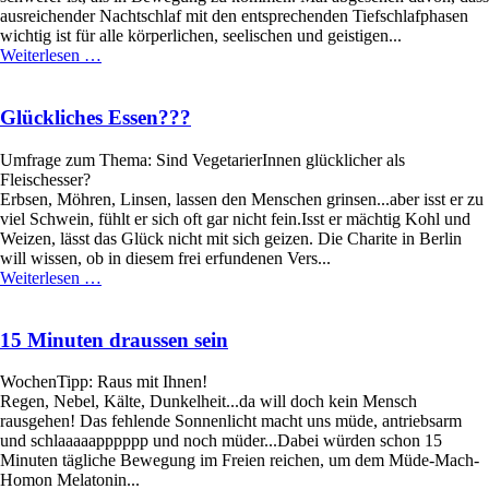
ausreichender Nachtschlaf mit den entsprechenden Tiefschlafphasen
wichtig ist für alle körperlichen, seelischen und geistigen...
15
Weiterlesen …
Minuten
Mittagsschlaf
Glückliches Essen???
Umfrage zum Thema: Sind VegetarierInnen glücklicher als
Fleischesser?
Erbsen, Möhren, Linsen, lassen den Menschen grinsen...aber isst er zu
viel Schwein, fühlt er sich oft gar nicht fein.Isst er mächtig Kohl und
Weizen, lässt das Glück nicht mit sich geizen. Die Charite in Berlin
will wissen, ob in diesem frei erfundenen Vers...
Glückliches
Weiterlesen …
Essen???
15 Minuten draussen sein
WochenTipp: Raus mit Ihnen!
Regen, Nebel, Kälte, Dunkelheit...da will doch kein Mensch
rausgehen! Das fehlende Sonnenlicht macht uns müde, antriebsarm
und schlaaaaapppppp und noch müder...Dabei würden schon 15
Minuten tägliche Bewegung im Freien reichen, um dem Müde-Mach-
Homon Melatonin...