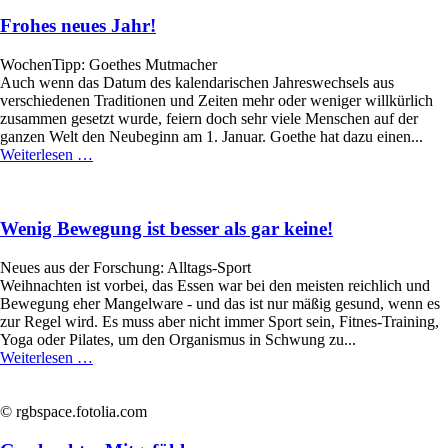
macht
voll:
Frohes neues Jahr!
Gedankentausch
WochenTipp: Goethes Mutmacher
Auch wenn das Datum des kalendarischen Jahreswechsels aus
verschiedenen Traditionen und Zeiten mehr oder weniger willkürlich
zusammen gesetzt wurde, feiern doch sehr viele Menschen auf der
ganzen Welt den Neubeginn am 1. Januar. Goethe hat dazu einen...
Frohes
Weiterlesen …
neues
Jahr!
Wenig Bewegung ist besser als gar keine!
Neues aus der Forschung: Alltags-Sport
Weihnachten ist vorbei, das Essen war bei den meisten reichlich und
Bewegung eher Mangelware - und das ist nur mäßig gesund, wenn es
zur Regel wird. Es muss aber nicht immer Sport sein, Fitnes-Training,
Yoga oder Pilates, um den Organismus in Schwung zu...
Wenig
Weiterlesen …
Bewegung
ist
besser
© rgbspace.fotolia.com
als
gar