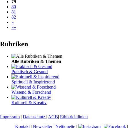
79
80
81
82
»
»»
Rubriken
Navigation
überspringen
Alle Rubriken & Themen
Praktisch & Gesund
Spirituell & Inspirierend
Wissend & Forschend
Kulturell & Kreativ
Impressum
|
Datenschutz
|
AGB
|
Ethikrichtlinien
Kontakt
|
Newsletter
|
Nettiquette
|
|
|