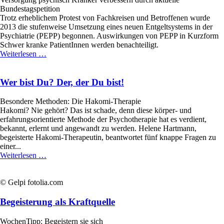
Bundestagspetition
Trotz erheblichem Protest von Fachkreisen und Betroffenen wurde
2013 die stufenweise Umsetzung eines neuen Entgeltsystems in der
Psychiatrie (PEPP) begonnen. Auswirkungen von PEPP in Kurzform
Schwer kranke PatientInnen werden benachteiligt.
Eine
Weiterlesen …
wichtige
Petition...
Wer bist Du? Der, der Du bist!
Besondere Methoden: Die Hakomi-Therapie
Hakomi? Nie gehört? Das ist schade, denn diese körper- und
erfahrungsorientierte Methode der Psychotherapie hat es verdient,
bekannt, erlernt und angewandt zu werden. Helene Hartmann,
begeisterte Hakomi-Therapeutin, beantwortet fünf knappe Fragen zu
einer...
Wer
Weiterlesen …
bist
Du?
Der,
© Gelpi fotolia.com
der
Du
Begeisterung als Kraftquelle
bist!
WochenTipp: Begeistern sie sich