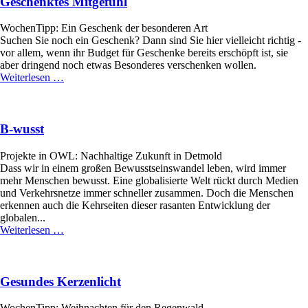
Geschenktes Mitgefühl
keine!
WochenTipp: Ein Geschenk der besonderen Art
Suchen Sie noch ein Geschenk? Dann sind Sie hier vielleicht richtig -
vor allem, wenn ihr Budget für Geschenke bereits erschöpft ist, sie
aber dringend noch etwas Besonderes verschenken wollen.
Geschenktes
Weiterlesen …
Mitgefühl
B-wusst
Projekte in OWL: Nachhaltige Zukunft in Detmold
Dass wir in einem großen Bewusstseinswandel leben, wird immer
mehr Menschen bewusst. Eine globalisierte Welt rückt durch Medien
und Verkehrsnetze immer schneller zusammen. Doch die Menschen
erkennen auch die Kehrseiten dieser rasanten Entwicklung der
globalen...
B-
Weiterlesen …
wusst
Gesundes Kerzenlicht
WochenTipp: Weihnachten für den Regenwald