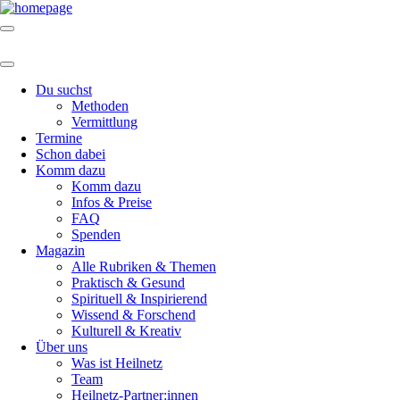
Du suchst
Methoden
Vermittlung
Termine
Schon dabei
Komm dazu
Komm dazu
Infos & Preise
FAQ
Spenden
Magazin
Alle Rubriken & Themen
Praktisch & Gesund
Spirituell & Inspirierend
Wissend & Forschend
Kulturell & Kreativ
Über uns
Was ist Heilnetz
Team
Heilnetz-Partner:innen