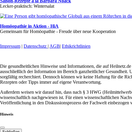
Saison-Rezepte a la Barbara Noack
Lecker-praktisch: Wintersalat
Homöopathie in Aktion - HiA
Gemeinsam für Homöopathie - Freude über neue Kooperation
Impressum
|
Datenschutz
|
AGB
|
Ethikrichtlinien
Die gesundheitlichen Hinweise und Informationen, die auf Heilnetz.de 
ausschließlich der Information im Bereich ganzheitlicher Gesundheit. U
sorgfältig recherchiert. Dennoch können wir keine Haftung für die Ric
Rezepten oder Tipps immer auf eigene Verantwortung.
Außerdem weisen wir darauf hin, dass nach § 3 HWG (Heilmittelwerbeg
wissenschaftlich nachgewiesen ist. Für einen wissenschaftlichen Nachw
Veröffentlichung in den Diskussionsprozess der Fachwelt einbezogen w
Hinweis
Schließen