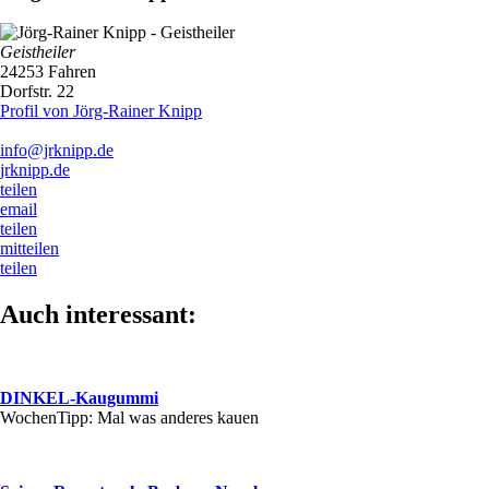
Geistheiler
24253 Fahren
Dorfstr. 22
Profil von Jörg-Rainer Knipp
info@jrknipp.de
jrknipp.de
teilen
email
teilen
mitteilen
teilen
Auch interessant:
DINKEL-Kaugummi
WochenTipp: Mal was anderes kauen