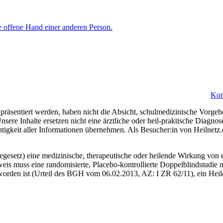
Kon
präsentiert werden, haben nicht die Absicht, schulmedizinische Vorgeh
nsere Inhalte ersetzen nicht eine ärztliche oder heil-praktische Diagn
htigkeit aller Informationen übernehmen. Als Besucher:in von Heilnetz
esetz) eine medizinische, therapeutische oder heilende Wirkung von e
eis muss eine randomisierte, Placebo-kontrollierte Doppelblindstudie m
orden ist (Urteil des BGH vom 06.02.2013, AZ: I ZR 62/11), ein Heiler