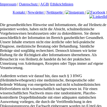
Impressum
|
Datenschutz
|
AGB
|
Ethikrichtlinien
Kontakt
|
Newsletter
|
Nettiquette
|
|
|
Die gesundheitlichen Hinweise und Informationen, die auf Heilnetz.de
präsentiert werden, haben nicht die Absicht, schulmedizinische
Vorgehensweisen herabzusetzen oder zu diskreditieren. Sie dienen
ausschließlich der Information im Bereich ganzheitlicher Gesundheit.
Unsere Inhalte ersetzen nicht eine ärztliche oder heil-praktische
Diagnose, medizinische Beratung oder Behandlung. Sämtliche
Beiträge sind sorgfältig recherchiert. Dennoch können wir keine
Haftung für die Richtigkeit aller Informationen übernehmen. Als
Besucher:in von Heilnetz.de handelst du bei der praktischen
Umsetzung von Anleitungen, Rezepten oder Tipps immer auf eigene
Verantwortung.
Außerdem weisen wir darauf hin, dass nach § 3 HWG
(Heilmittelwerbegesetz) eine medizinische, therapeutische oder
heilende Wirkung von energetischen und nicht schulmedizinischen
Heilverfahren nicht wissenschaftlich nachgewiesen ist. Für einen
wissenschaftlichen Nachweis muss eine randomisierte, Placebo-
kontrollierte Doppelblindstudie mit einer adäquaten statistischen
Auswertung vorliegen, die durch die Veröffentlichung in den
Diskussionsprozess der Fachwelt einbezogen worden ist (Urteil des