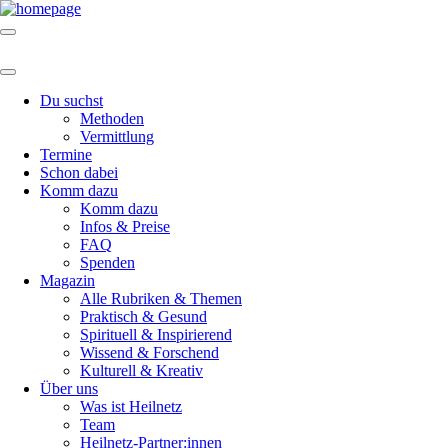
Du suchst
Methoden
Vermittlung
Termine
Schon dabei
Komm dazu
Komm dazu
Infos & Preise
FAQ
Spenden
Magazin
Alle Rubriken & Themen
Praktisch & Gesund
Spirituell & Inspirierend
Wissend & Forschend
Kulturell & Kreativ
Über uns
Was ist Heilnetz
Team
Heilnetz-Partner:innen