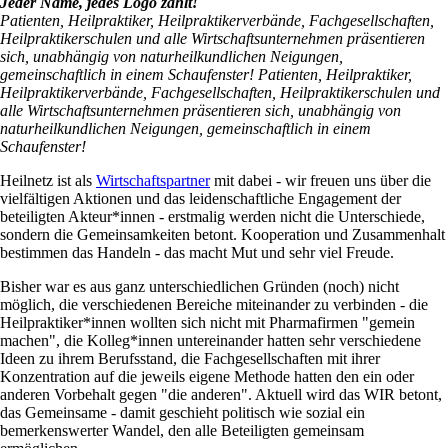
Jeder Name, jedes Logo zählt!
Patienten, Heilpraktiker, Heilpraktikerverbände, Fachgesellschaften,
Heilpraktikerschulen und alle Wirtschaftsunternehmen präsentieren
sich, unabhängig von naturheilkundlichen Neigungen,
gemeinschaftlich in einem Schaufenster! Patienten, Heilpraktiker,
Heilpraktikerverbände, Fachgesellschaften, Heilpraktikerschulen und
alle Wirtschaftsunternehmen präsentieren sich, unabhängig von
naturheilkundlichen Neigungen, gemeinschaftlich in einem
Schaufenster!
Heilnetz ist als
Wirtschaftspartner
mit dabei - wir freuen uns über die
vielfältigen Aktionen und das leidenschaftliche Engagement der
beteiligten Akteur*innen - erstmalig werden nicht die Unterschiede,
sondern die Gemeinsamkeiten betont. Kooperation und Zusammenhalt
bestimmen das Handeln - das macht Mut und sehr viel Freude.
Bisher war es aus ganz unterschiedlichen Gründen (noch) nicht
möglich, die verschiedenen Bereiche miteinander zu verbinden - die
Heilpraktiker*innen wollten sich nicht mit Pharmafirmen "gemein
machen", die Kolleg*innen untereinander hatten sehr verschiedene
Ideen zu ihrem Berufsstand, die Fachgesellschaften mit ihrer
Konzentration auf die jeweils eigene Methode hatten den ein oder
anderen Vorbehalt gegen "die anderen". Aktuell wird das WIR betont,
das Gemeinsame - damit geschieht politisch wie sozial ein
bemerkenswerter Wandel, den alle Beteiligten gemeinsam