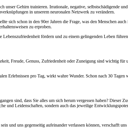
uch unser Gehirn trainieren. Irrationale, negative, selbstschädigende 
uverknüpfungen in unserem neuronalen Netzwerk zu verändern.
tellte sich schon in den 90er Jahren die Frage, was den Menschen auch
Verhaltensweisen zu erproben.
 Lebenszufriedenheit fördern und zu einem gelingenden Leben führen.
it, Freude, Genuss, Zufriedenheit oder Zuneigung sind wichtig für un
nalen Erlebnissen pro Tag, wirkt wahre Wunder. Schon nach 30 Tagen 
fgegangen sind, dass Sie alles um sich herum vergessen haben? Dieser Zu
che und Leidenschaften, sondern auch das jeweilige Entwicklungspoten
 und uns gegenseitig aufeinander verlassen können, verschafft uns das