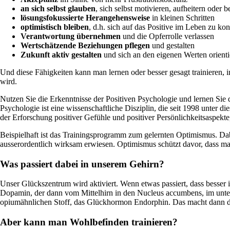
an sich selbst glauben
, sich selbst motivieren, aufheitern oder 
lösungsfokussierte Herangehensweise
in kleinen Schritten
optimistisch bleiben
, d.h. sich auf das Positive im Leben zu ko
Verantwortung übernehmen
und die Opferrolle verlassen
Wertschätzende Beziehungen pflegen
und gestalten
Zukunft aktiv gestalten
und sich an den eigenen Werten orientie
Und diese Fähigkeiten kann man lernen oder besser gesagt trainieren,
wird.
Nutzen Sie die Erkenntnisse der Positiven Psychologie und lernen Si
Psychologie ist eine wissenschaftliche Disziplin, die seit 1998 unter die
der Erforschung positiver Gefühle und positiver Persönlichkeitsaspe
Beispielhaft ist das Trainingsprogramm zum gelernten Optimismus. Dab
ausserordentlich wirksam erwiesen. Optimismus schützt davor, dass man
Was passiert dabei in unserem Gehirn?
Unser Glückszentrum wird aktiviert. Wenn etwas passiert, dass besser 
Dopamin, der dann vom Mittelhirn in den Nucleus accumbens, im untere
opiumähnlichen Stoff, das Glückhormon Endorphin. Das macht dann d
Aber kann man Wohlbefinden trainieren?