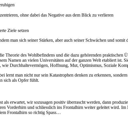
beruhigen
nzentrieren, ohne dabei das Negative aus dem Blick zu verlieren
rte Ziele setzen
 indem man sich seiner Stärken, aber auch seiner Schwächen und somit
e die Theorie des Wohlbefindens und die dazu gehörenden praktischen
sem Namen an vielen Universitäten auf der ganzen Welt etabliert ist. Sie 
kte, wie Durchhaltevermögen, Hoffnung, Mut, Optimismus, Soziale Kom
ei lernt man nicht nur sein Katastrophen denken zu erkennen, sondern 
 sich als Opfer fühlt.
ist als erwartet, wir sozusagen positiv überrascht werden, dann produz
n Vorderhirn und schliesslich ins Frontalhirn weiter geleitet wird. I
em Frontalhirn so richtig Spass…