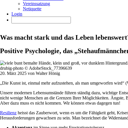
Vereinssatzung
Netiquette
Login
Was macht stark und das Leben lebenswert
Positive Psychologie, das „Stehaufmännche
drubig-photo © AdobeStock_77396639
20. März 2025 von Walter Hönig
„Die Kunst ist, einmal mehr aufzustehen, als man umgeworfen wird“ (
Unsere modernen Lebensumstände führen ständig dazu, wichtige Entsch
nicht wenige Menschen an die Grenzen Ihrer Möglichkeiten. Ängste, Bu
Aber dazu muss es nicht kommen. Wir können etwas dagegen tun!
Resilienz
heisst das Zauberwort, wenn es um die Fähigkeit geht, Krise
Herausforderungen gewachsen zu sein. Man bezeichnet die Widerstandsk
Akzeptanz
im Sinne von mehr Frustrationstoleranz