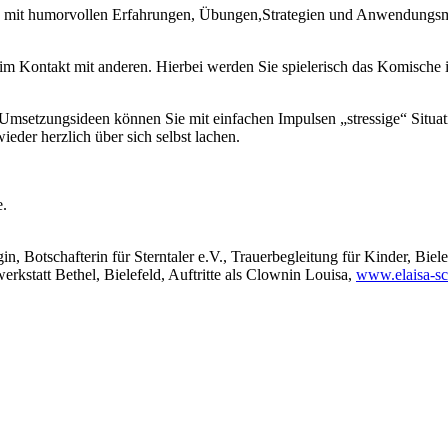
ird mit humorvollen Erfahrungen, Übungen,Strategien und Anwendungsm
im Kontakt mit anderen. Hierbei werden Sie spielerisch das Komische 
msetzungsideen können Sie mit einfachen Impulsen „stressige“ Situati
ieder herzlich über sich selbst lachen.
e.
n, Botschafterin für Sterntaler e.V., Trauerbegleitung für Kinder, Bie
rkstatt Bethel, Bielefeld, Auftritte als Clownin Louisa,
www.elaisa-sc