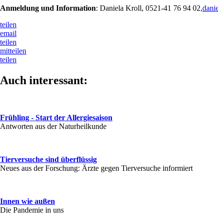
Anmeldung und Information
: Daniela Kroll, 0521-41 76 94 02,
dani
teilen
email
teilen
mitteilen
teilen
Auch interessant:
Frühling - Start der Allergiesaison
Antworten aus der Naturheilkunde
Tierversuche sind überflüssig
Neues aus der Forschung: Ärzte gegen Tierversuche informiert
Innen wie außen
Die Pandemie in uns