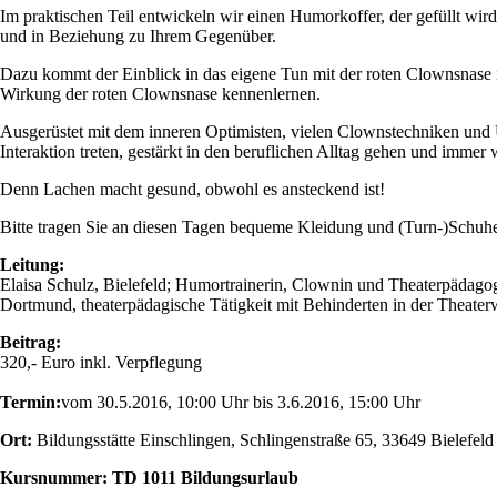
Im praktischen Teil entwickeln wir einen Humorkoffer, der gefüllt w
und in Beziehung zu Ihrem Gegenüber.
Dazu kommt der Einblick in das eigene Tun mit der roten Clownsnase 
Wirkung der roten Clownsnase kennenlernen.
Ausgerüstet mit dem inneren Optimisten, vielen Clownstechniken und U
Interaktion treten, gestärkt in den beruflichen Alltag gehen und immer w
Denn Lachen macht gesund, obwohl es ansteckend ist!
Bitte tragen Sie an diesen Tagen bequeme Kleidung und (Turn-)Schuh
Leitung:
Elaisa Schulz, Bielefeld; Humortrainerin, Clownin und Theaterpädagogi
Dortmund, theaterpädagische Tätigkeit mit Behinderten in der Theaterwe
Beitrag:
320,- Euro inkl. Verpflegung
Termin:
vom 30.5.2016, 10:00 Uhr bis 3.6.2016, 15:00 Uhr
Ort:
Bildungsstätte Einschlingen, Schlingenstraße 65, 33649 Bielefeld
Kursnummer: TD 1011 Bildungsurlaub