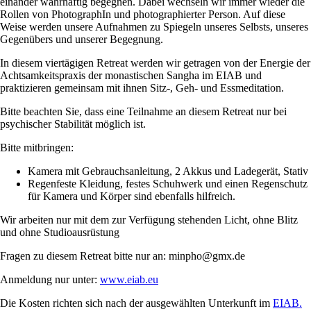
einander wahrhaftig begegnen. Dabei wechseln wir immer wieder die
Rollen von PhotographIn und photographierter Person. Auf diese
Weise werden unsere Aufnahmen zu Spiegeln unseres Selbsts, unseres
Gegenübers und unserer Begegnung.
In diesem viertägigen Retreat werden wir getragen von der Energie der
Achtsamkeitspraxis der monastischen Sangha im EIAB und
praktizieren gemeinsam mit ihnen Sitz-, Geh- und Essmeditation.
Bitte beachten Sie, dass eine Teilnahme an diesem Retreat nur bei
psychischer Stabilität möglich ist.
Bitte mitbringen:
Kamera mit Gebrauchsanleitung, 2 Akkus und Ladegerät, Stativ
Regenfeste Kleidung, festes Schuhwerk und einen Regenschutz
für Kamera und Körper sind ebenfalls hilfreich.
Wir arbeiten nur mit dem zur Verfügung stehenden Licht, ohne Blitz
und ohne Studioausrüstung
Fragen zu diesem Retreat bitte nur an: minpho@gmx.de
Anmeldung nur unter:
www.eiab.eu
Die Kosten richten sich nach der ausgewählten Unterkunft im
EIAB.