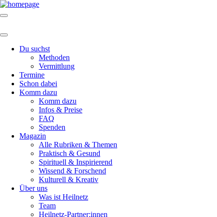
Du suchst
Methoden
Vermittlung
Termine
Schon dabei
Komm dazu
Komm dazu
Infos & Preise
FAQ
Spenden
Magazin
Alle Rubriken & Themen
Praktisch & Gesund
Spirituell & Inspirierend
Wissend & Forschend
Kulturell & Kreativ
Über uns
Was ist Heilnetz
Team
Heilnetz-Partner:innen